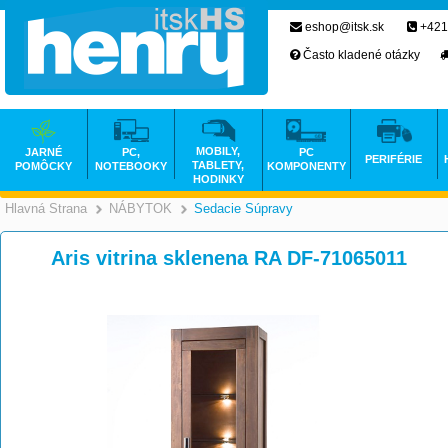
eshop@itsk.sk
+421
Často kladené otázky
MOBILY,
JARNÉ
PC,
PC
PERIFÉRIE
TABLETY,
POMÔCKY
NOTEBOOKY
KOMPONENTY
HODINKY
Hlavná Strana
NÁBYTOK
Sedacie Súpravy
>
>
Aris vitrina sklenena RA DF-71065011