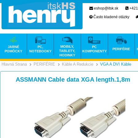
eshop@itsk.sk
+421
Často kladené otázky
MOBILY,
JARNÉ
PC,
PC
PERIFÉRIE
TABLETY,
POMÔCKY
NOTEBOOKY
KOMPONENTY
HODINKY
Hlavná Strana
PERIFÉRIE
Káble A Redukcie
VGA A DVI Káble
>
>
>
ASSMANN Cable data XGA length.1,8m