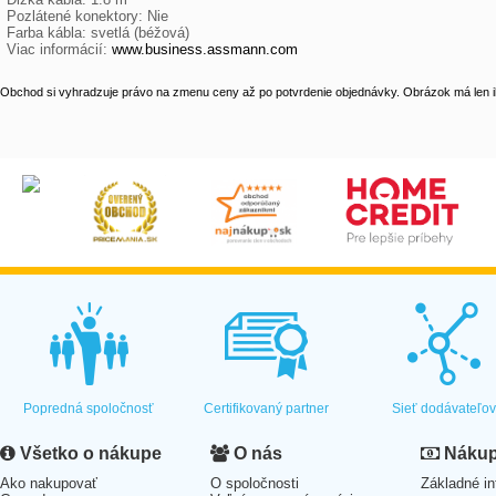
 Pozlátené konektory: Nie

 Farba kábla: svetlá (béžová)

 Viac informácií: 
www.business.assmann.com
Obchod si vyhradzuje právo na zmenu ceny až po potvrdenie objednávky. Obrázok má len il
Popredná spoločnosť
Certifikovaný partner
Sieť dodávateľo
Všetko o nákupe
O nás
Nákup 
Ako nakupovať
O spoločnosti
Základné in