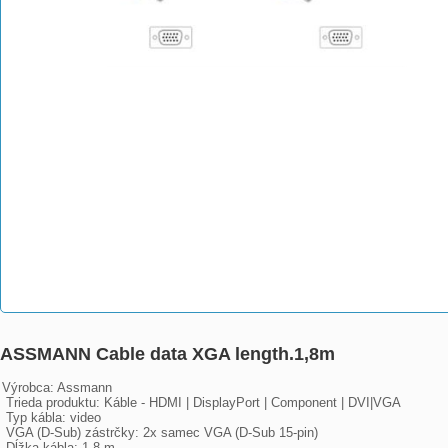
ASSMANN Cable data XGA length.1,8m
Výrobca: Assmann

 Trieda produktu: Káble - HDMI | DisplayPort | Component | DVI|VGA

 Typ kábla: video

 VGA (D-Sub) zástrčky: 2x samec VGA (D-Sub 15-pin)

 Dĺžka kábla: 1.8 m
