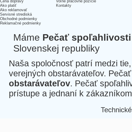
Cena dopravy
Voľné pracovné pozície
Ako platiť
Kontakty
Ako reklamovať
Servisné strediská
Obchodné podmienky
Reklamačné podmienky
Máme
Pečať spoľahlivosti
Slovenskej republiky
Naša spoločnosť patrí medzi tie
verejných obstarávateľov. Pečať 
obstarávateľov
. Pečať spoľahli
prístupe a jednaní k zákazníkom a
Technické
Â
Â
Â