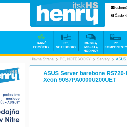
eshop@
Často k
MOBILY,
JARNÉ
PC,
PC
TABLETY,
POMÔCKY
NOTEBOOKY
KOMPONENTY
HODINKY
Hlavná Strana
PC, NOTEBOOKY
Servery
ASUS 
>
ASUS Server barebone RS720-E
Xeon 90S7PA0000U200UET