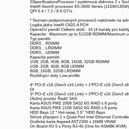
SSpecificationsProcesor / systémová sběrnice 2 x Soc
Intel® Xeon® processor E5-2600 Series (115W/135W)
QPI 6.4 / 7.2 / 8.0 GT/s
* Seznam podporovaných procesorů naleznete na ad
Logika jádra Intel® C602-A PCH
Operační paměť Celkem slotů : 16 (4 kanály pro kaž
Kapacita : Maximum up to 512GB RDIMM/Maximum 
Typ paměti:
DDR3, , RDIMM
DDR3, , LRDIMM
DDR3, , UDIMM
Kapacita paměti:
1GB, 2GB, 4GB, 8GB, 16GB, 32GB RDIMM
1GB, 2GB, 4GB, 8GB UDIMM
8GB, 16GB, 32GB LRDIMM
Rozšiřující sloty Low-profile
4* PCI-E x16 (Gen3 x16 Link) + 1*PCI-E x16 (Gen3 x8
Or
3* PCI-E x16 (Gen3 x16 Link) + 3*PCI-E x16 (Gen3 x8
Úložný prostor Řadič SAS:
Karta ASUS PIKE 2008 SAS2 6G RAID s 8 porty
Karta ASUS PIKE 2108 SAS2 6G RAID s 8 porty
HDD Bays 12 * Hot-swap 3.5" "HDD Bays
Síťové připojení 1 x Quad Port Intel Ethernet Control
Grafická karta Aspeed AST2300 s 16MB VRAM
On Board I/O 5 x Porty RJ-45 (One for ASMB6-iKVM)