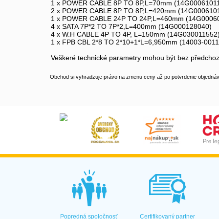
1 x POWER CABLE 8P TO 8P,L=70mm (14G0006101
2 x POWER CABLE 8P TO 8P,L=420mm (14G000610
1 x POWER CABLE 24P TO 24P,L=460mm (14G0006
4 x SATA 7P*2 TO 7P*2,L=400mm (14G000128040)
4 x W.H CABLE 4P TO 4P, L=150mm (14G030011552
1 x FPB CBL 2*8 TO 2*10+1*L=6,950mm (14003-001
Veškeré technické parametry mohou být bez předchoz
Obchod si vyhradzuje právo na zmenu ceny až po potvrdenie objednávk
Popredná spoločnosť
Certifikovaný partner