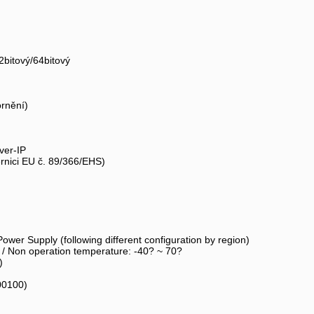
bitový/64bitový
rnění)
ver-IP
nici EU č. 89/366/EHS)
wer Supply (following different configuration by region)
/ Non operation temperature: -40? ~ 70?
)
00100)