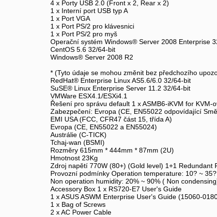
4 x Porty USB 2.0 (Front x 2, Rear x 2)
1 x Interní port USB typ A
1 x Port VGA
1 x Port PS/2 pro klávesnici
1 x Port PS/2 pro myš
Operační systém Windows® Server 2008 Enterprise 32
CentOS 5.6 32/64-bit
Windows® Server 2008 R2
* (Tyto údaje se mohou změnit bez předchozího upozo
RedHat® Enterprise Linux AS5.6/6.0 32/64-bit
SuSE® Linux Enterprise Server 11.2 32/64-bit
VMWare ESX4.1/ESXi4.1
Řešení pro správu default 1 x ASMB6-iKVM for KVM-o
Zabezpečení: Evropa (CE, EN55022 odpovídající Směr
EMI USA (FCC, CFR47 část 15, třída A)
Evropa (CE, EN55022 a EN55024)
Austrálie (C-TICK)
Tchaj-wan (BSMI)
Rozměry 615mm * 444mm * 87mm (2U)
Hmotnost 23Kg
Zdroj napětí 770W (80+) (Gold level) 1+1 Redundant Po
Provozní podmínky Operation temperature: 10? ~ 35? 
Non operation humidity: 20% ~ 90% ( Non condensing
Accessory Box 1 x RS720-E7 User's Guide
1 x ASUS ASWM Enterprise User's Guide (15060-018
1 x Bag of Screws
2 x AC Power Cable