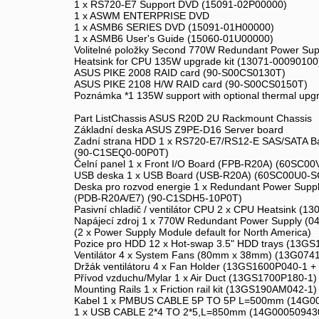
1 x RS720-E7 Support DVD (15091-02P00000)
1 x ASWM ENTERPRISE DVD
1 x ASMB6 SERIES DVD (15091-01H00000)
1 x ASMB6 User's Guide (15060-01U00000)
Volitelné položky Second 770W Redundant Power Su
Heatsink for CPU 135W upgrade kit (13071-00090100
ASUS PIKE 2008 RAID card (90-S00CS0130T)
ASUS PIKE 2108 H/W RAID card (90-S00CS0150T)
Poznámka *1 135W support with optional thermal upgr
Part ListChassis ASUS R20D 2U Rackmount Chassis
Základní deska ASUS Z9PE-D16 Server board
Zadní strana HDD 1 x RS720-E7/RS12-E SAS/SATA B
(90-C1SEQ0-00P0T)
Čelní panel 1 x Front I/O Board (FPB-R20A) (60SC0
USB deska 1 x USB Board (USB-R20A) (60SC00U0-
Deska pro rozvod energie 1 x Redundant Power Suppl
(PDB-R20A/E7) (90-C1SDH5-10P0T)
Pasivní chladič / ventilátor CPU 2 x CPU Heatsink (1
Napájecí zdroj 1 x 770W Redundant Power Supply (
(2 x Power Supply Module default for North America)
Pozice pro HDD 12 x Hot-swap 3.5" HDD trays (13G
Ventilátor 4 x System Fans (80mm x 38mm) (13G074
Držák ventilátoru 4 x Fan Holder (13GS1600P040-1 
Přívod vzduchu/Mylar 1 x Air Duct (13GS1700P180-1)
Mounting Rails 1 x Friction rail kit (13GS190AM042-1)
Kabel 1 x PMBUS CABLE 5P TO 5P L=500mm (14G0
1 x USB CABLE 2*4 TO 2*5,L=850mm (14G00050943