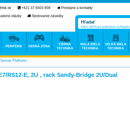
itsk.sk
+421 37 6503 908
Predajne a kontakty
ladené otázky
Sledovanie zásielky
Klikni SEM pre podrobné vyhľadáv
ČIERNA
MALÁ BIELA
VEĽKÁ BIELA
PERIFÉRIE
HERNÁ ZÓNA
TECHNIKA
TECHNIKA
TECHNIKA
Server Platform
>
>
7/RS12-E, 2U , rack Sandy-Bridge 2U/Dual