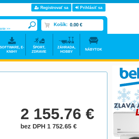
Registrovať sa
Prihlásiť sa
Košík:
0.00 €
anie >>
SOFTWARE, E-
ŠPORT,
ZÁHRADA,
NÁBYTOK
KNIHY
ZDRAVIE
HOBBY
2 155.76
€
bez DPH 1 752.65
€