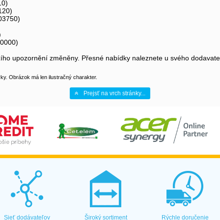
10)
120)
03750)
)
10000)
ího upozornění změněny. Přesné nabídky naleznete u svého dodavate
y. Obrázok má len ilustračný charakter.
Prejsť na vrch stránky...
Sieť dodávateľov
Široký sortiment
Rýchle doručenie