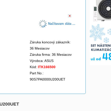
do košíka
Načítavam dáta ...
Záruka koncový zákazník:
36 Mesiacov
Záruka firma: 36 Mesiacov
Výrobca:
ASUS
Kód:
ITK166500
Part No.:
90S7PA0000U200UET
00U200UET