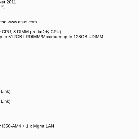
ket 2011
 *1
rese www.asus.com
dý CPU, 8 DIMM pro každý CPU)
up to 512GB LRDIMM/Maximum up to 128GB UDIMM
 Link)
 Link)
ler i350-AM4 + 1 x Mgmt LAN