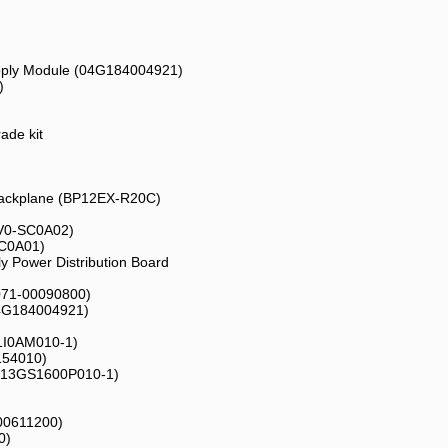
pply Module (04G184004921)
)
ade kit
ackplane (BP12EX-R20C)
0V0-SC0A02)
SC0A01)
y Power Distribution Board
3071-00090800)
04G184004921)
S1I0AM010-1)
154010)
+ 13GS1600P010-1)
00611200)
0)