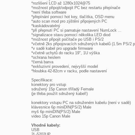
*rozlišení LCD až 1280x1024@75

*možnost připojit/odpojit PC bez restartu přepínače

*není třeba software

*přepínání pomocí hot key, tlačítka, OSD menu

*auto scan mod pro zjištění připojených PC

*kaskádovatelný

*při přepnutí PC si pamatuje nastavení NumLock ...

*signalizace stavu pomocí několika LED diod

*možnost připojit počítače po USB i PS/2

*včetně 2ks připojovacích sdružených kabelů (1.5m PS/2 pr
*v sadě kabel pro upgrade firmware

*včetně uchytů do racku 19", 1U výška

*ochrana heslem

*černá barva

*exkluzivní provedení, nejvyšší model

*hloubka 42-82cm v racku, podle nastavení

Specifikace:

konektory pro vstup

sdružený 15p Canon třířadý Female

(je třeba použít sdružený kabel!)

konektory vstupu PC na sdruženém kabelu (není v sadě)

klávesnice 6p miniDIN(PS/2) Male

myš 6p miniDIN(PS/2) Male

video 15p Canon Male

Vhodné kabely:

USB

2L-5202UP
