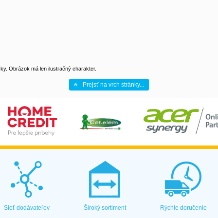
y. Obrázok má len ilustračný charakter.
Prejsť na vrch stránky...
Sieť dodávateľov
Široký sortiment
Rýchle doručenie