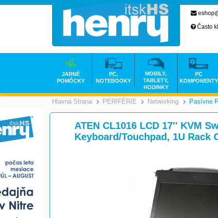
eshop@
Často k
MOBILY,
JARNÉ
PC,
PC
TABLETY,
POMÔCKY
NOTEBOOKY
KOMPONENTY
HODINKY
Hlavná Strana
PERIFÉRIE
Networking
Pasívne 
>
>
ATEN CL1016 LCD 17'' KVM Swi
Keyboard/Touchpad, 1U Rack