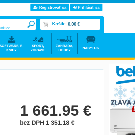
Registrovať sa
Prihlásiť sa
Košík:
0.00 €
anie >>
SOFTWARE, E-
ŠPORT,
ZÁHRADA,
NÁBYTOK
KNIHY
ZDRAVIE
HOBBY
1 661.95
€
bez DPH 1 351.18
€