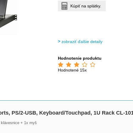
Kúpiť na splátky.
zobraziť ďalšie detaily
Hodnotenie produktu
Hodnotené 15x
orts, PS/2-USB, Keyboard/Touchpad, 1U Rack CL-1
 klávesnice + 1x myš
