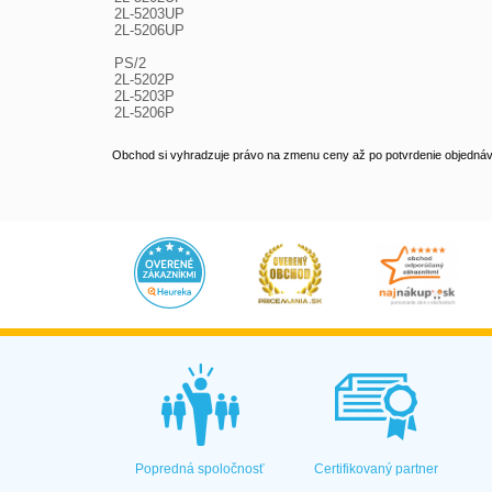
2L-5203UP

2L-5206UP

PS/2

2L-5202P

2L-5203P

2L-5206P
Obchod si vyhradzuje právo na zmenu ceny až po potvrdenie objednávk
Popredná spoločnosť
Certifikovaný partner