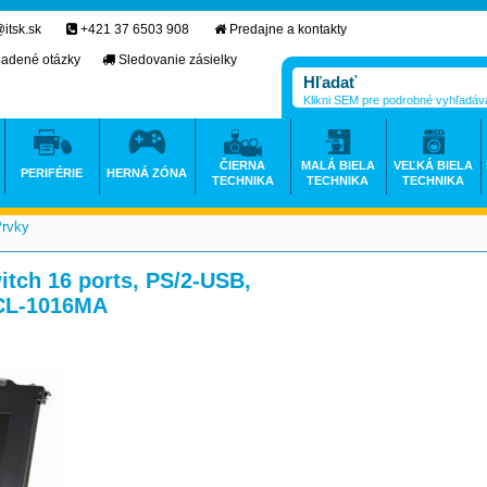
itsk.sk
+421 37 6503 908
Predajne a kontakty
ladené otázky
Sledovanie zásielky
Klikni SEM pre podrobné vyhľadáv
ČIERNA
MALÁ BIELA
VEĽKÁ BIELA
PERIFÉRIE
HERNÁ ZÓNA
TECHNIKA
TECHNIKA
TECHNIKA
Prvky
>
tch 16 ports, PS/2-USB,
 CL-1016MA