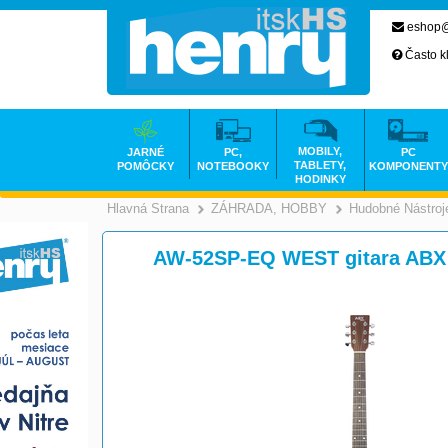
eshop@
Často k
MOBILY,
JARNÉ
PC,
PC
TABLETY,
POMÔCKY
NOTEBOOKY
KOMPONENTY
HODINKY
Hlavná Strana
ZÁHRADA, HOBBY
Hudobné Nástroj
>
AW-52SP-EQ WEST gitara ABX