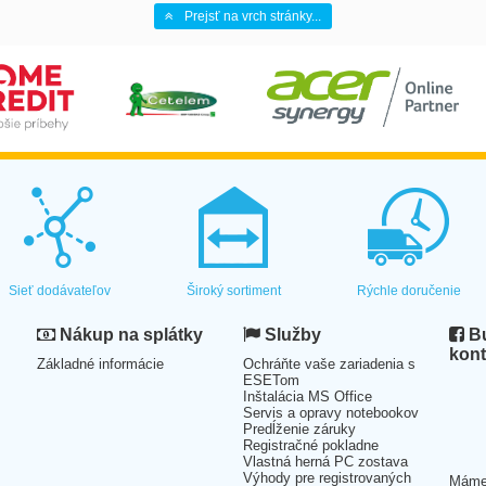
Prejsť na vrch stránky...
Sieť dodávateľov
Široký sortiment
Rýchle doručenie
Nákup na splátky
Služby
Bu
kont
Základné informácie
Ochráňte vaše zariadenia s
ESETom
Inštalácia MS Office
Servis a opravy notebookov
Predĺženie záruky
Registračné pokladne
Vlastná herná PC zostava
Výhody pre registrovaných
Mám