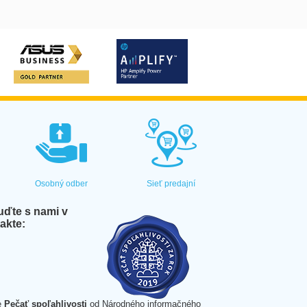
Osobný odber
Sieť predajní
ďte s nami v
akte:
e
Pečať spoľahlivosti
od Národného informačného