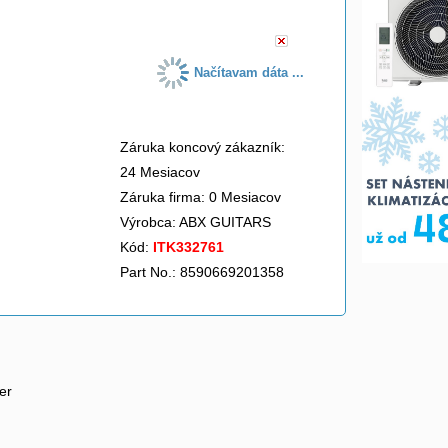
Načítavam dáta ...
Záruka koncový zákazník:
24 Mesiacov
Záruka firma: 0 Mesiacov
Výrobca:
ABX GUITARS
Kód:
ITK332761
Part No.: 8590669201358
er