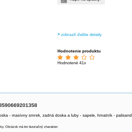
zobraziť ďalšie detaily
Hodnotenie produktu
Hodnotené 41x
8590669201358
oska - masívny smrek, zadná doska a luby - sapele, hmatník - palisand
y. Obrázok má len ilustračný charakter.