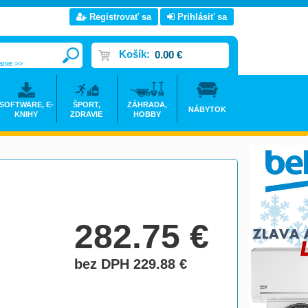
Registrovať sa
Prihlásiť sa
Košík:
0.00 €
anie >>
SOFTWARE, E-
ŠPORT,
ZÁHRADA,
NÁBYTOK
KNIHY
ZDRAVIE
HOBBY
282.75
€
bez DPH 229.88
€
do košíka