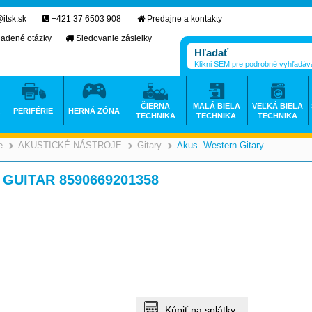
itsk.sk
+421 37 6503 908
Predajne a kontakty
ladené otázky
Sledovanie zásielky
Klikni SEM pre podrobné vyhľadáv
ČIERNA
MALÁ BIELA
VEĽKÁ BIELA
PERIFÉRIE
HERNÁ ZÓNA
TECHNIKA
TECHNIKA
TECHNIKA
e
AKUSTICKÉ NÁSTROJE
Gitary
Akus. Western Gitary
>
>
>
>
 GUITAR 8590669201358
Kúpiť na splátky.