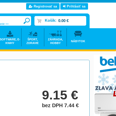
Registrovať sa
Prihlásiť sa
Košík:
0.00 €
anie >>
SOFTWARE, E-
ŠPORT,
ZÁHRADA,
NÁBYTOK
KNIHY
ZDRAVIE
HOBBY
9.15
€
bez DPH 7.44
€