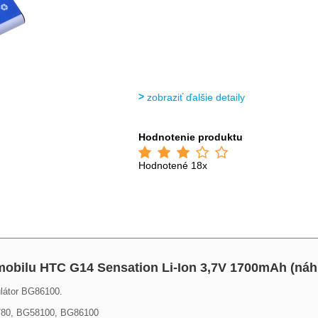
zobraziť ďalšie detaily
Hodnotenie produktu
Hodnotené 18x
bilu HTC G14 Sensation Li-Ion 3,7V 1700mAh (ná
ulátor BG86100.
780, BG58100, BG86100 