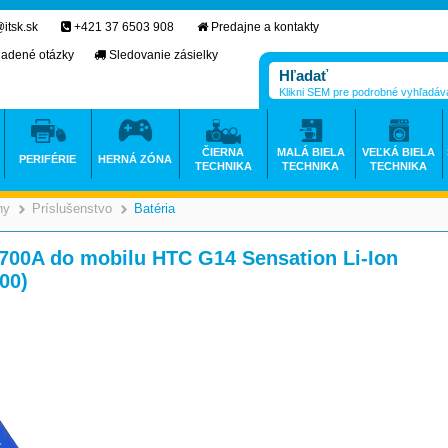
itsk.sk
+421 37 6503 908
Predajne a kontakty
ladené otázky
Sledovanie zásielky
Klikni SEM pre podrobné vyhľadáv
ČIERNA
MALÁ BIELA
VEĽKÁ BIELA
PERIFÉRIE
HERNÁ ZÓNA
TECHNIKA
TECHNIKA
TECHNIKA
ny
Príslušenstvo
Batéria
>
>
>
00A do mobilu HTC G14 Sensation Li-Ion
00)