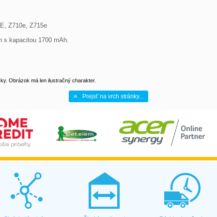
XE, Z710e, Z715e 
on s kapacitou 1700 mAh. 
y. Obrázok má len ilustračný charakter.
Prejsť na vrch stránky...