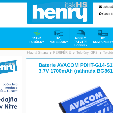
eshop@
Často k
MOBILY,
JARNÉ
PC,
PC
TABLETY,
POMÔCKY
NOTEBOOKY
KOMPONENTY
HODINKY
Hlavná Strana
PERIFÉRIE
Telefóny, GPS
Telefó
>
>
Baterie AVACOM PDHT-G14-S17
3,7V 1700mAh (náhrada BG861