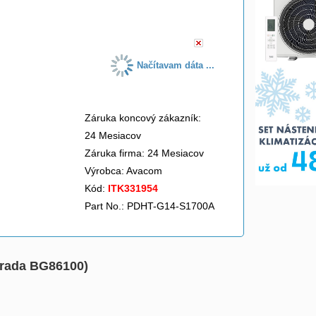
do košíka
Načítavam dáta ...
Záruka koncový zákazník:
24 Mesiacov
Záruka firma: 24 Mesiacov
Výrobca:
Avacom
Kód:
ITK331954
Part No.: PDHT-G14-S1700A
hrada BG86100)