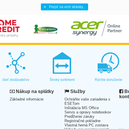
Prejsť na vrch stránky...
Sieť dodávateľov
Široký sortiment
Rýchle doručenie
Nákup na splátky
Služby
Bu
kont
Základné informácie
Ochráňte vaše zariadenia s
ESETom
Inštalácia MS Office
Servis a opravy notebookov
Predĺženie záruky
Registračné pokladne
Vlastná herná PC zostava