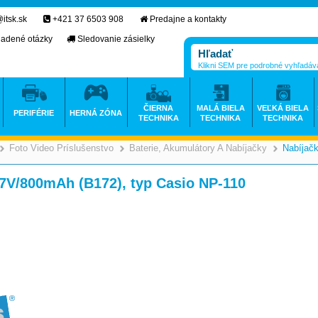
itsk.sk
+421 37 6503 908
Predajne a kontakty
ladené otázky
Sledovanie zásielky
Klikni SEM pre podrobné vyhľadáv
ČIERNA
MALÁ BIELA
VEĽKÁ BIELA
PERIFÉRIE
HERNÁ ZÓNA
TECHNIKA
TECHNIKA
TECHNIKA
Foto Video Príslušenstvo
Baterie, Akumulátory A Nabíjačky
Nabíjač
>
>
>
,7V/800mAh (B172), typ Casio NP-110