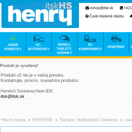
eshop@itsk.sk
+421
Často kladené otázky
MOBILY,
JARNÉ
PC,
PC
PERIFÉRIE
TABLETY,
POMÔCKY
NOTEBOOKY
KOMPONENTY
HODINKY
Produkt je vyradený!
Produkt už nie je v našej ponuke.
Kontaktujte, prosím, manažéra produktu:
Henrich Sonnenschein-ID0
itsk@itsk.sk
Hlavná Strana
PERIFÉRIE
Tlačiarne, Multifunkčné Zariadenia
Las