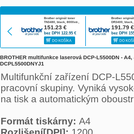
Brother originál toner
Brother originá
TN3480, black, 8000str.,
DR3400, black, 
Brother HL-L6400DW
151.23
€
Brother HL-L6
191.79
bez DPH
122.95
€
bez DPH
15
DO KOŠÍKA
DO KOŠ
BROTHER multifunkce laserová DCP-L5500DN - A4, 
DCPL5500DNYJ1
Multifunkční zařízení DCP-L55
pracovní skupiny. Vyniká vysokou
na tisk a automatickým oboustr
Formát tiskárny: 
Rozlišení[DPI]: 