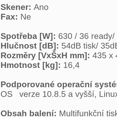
Skener: 
Fax: 
Ne

Spotřeba [W]: 
Hlučnost [dB]: 
Rozměry [VxŠxH mm]: 
Hmotnost [kg]: 
16,4

Podporované operační systé
OS 	verze 10.8.5 a vyšší, Linux

Obsah balení: 
Multifunkční ti