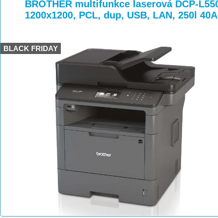
>
>
BROTHER multifunkce laserová DCP-L550
1200x1200, PCL, dup, USB, LAN, 250l 4
BLACK FRIDAY