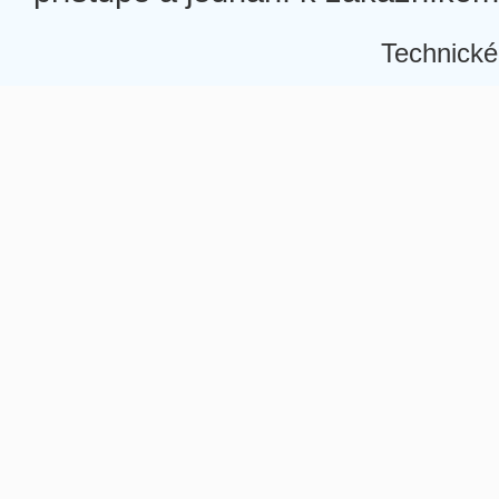
Technické
Â
Â
Â