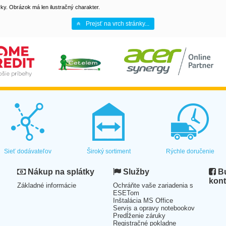
y. Obrázok má len ilustračný charakter.
Prejsť na vrch stránky...
Sieť dodávateľov
Široký sortiment
Rýchle doručenie
Nákup na splátky
Služby
Bu
kont
Základné informácie
Ochráňte vaše zariadenia s
ESETom
Inštalácia MS Office
Servis a opravy notebookov
Predĺženie záruky
Registračné pokladne