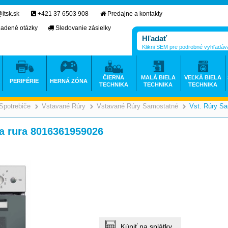
itsk.sk
+421 37 6503 908
Predajne a kontakty
ladené otázky
Sledovanie zásielky
Klikni SEM pre podrobné vyhľadáv
ČIERNA
MALÁ BIELA
VEĽKÁ BIELA
PERIFÉRIE
HERNÁ ZÓNA
TECHNIKA
TECHNIKA
TECHNIKA
Spotrebiče
Vstavané Rúry
Vstavané Rúry Samostatné
Vst. Rúry S
>
>
>
 rura 8016361959026
Kúpiť na splátky.