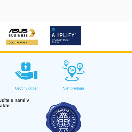
Osobný odber
Sieť predajní
ďte s nami v
akte: