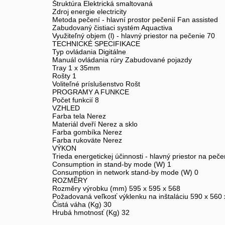
Štruktúra Elektrická smaltovaná
Zdroj energie electricity
Metoda pečení - hlavní prostor pečenií Fan assisted
Zabudovaný čistiaci systém Aquactiva
Využiteľný objem (l) - hlavný priestor na pečenie 70
TECHNICKÉ SPECIFIKACE
Typ ovládania Digitálne
Manuál ovládania rúry Zabudované pojazdy
Tray 1 x 35mm
Rošty 1
Voliteľné príslušenstvo Rošt
PROGRAMY A FUNKCE
Počet funkcií 8
VZHLED
Farba tela Nerez
Materiál dveří Nerez a sklo
Farba gombíka Nerez
Farba rukoväte Nerez
VÝKON
Trieda energetickej účinnosti - hlavný priestor na peče
Consumption in stand-by mode (W) 1
Consumption in network stand-by mode (W) 0
ROZMĚRY
Rozměry výrobku (mm) 595 x 595 x 568
Požadovaná veľkosť výklenku na inštaláciu 590 x 560 
Čistá váha (Kg) 30
Hrubá hmotnosť (Kg) 32