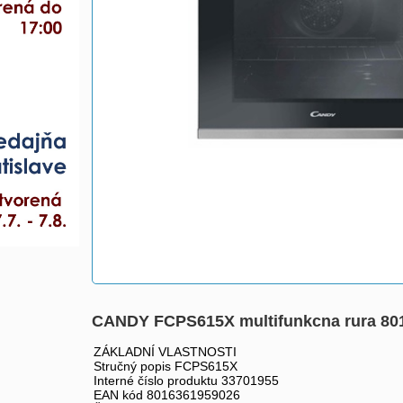
CANDY FCPS615X multifunkcna rura 80
ZÁKLADNÍ VLASTNOSTI
Stručný popis FCPS615X
Interné číslo produktu 33701955
EAN kód 8016361959026