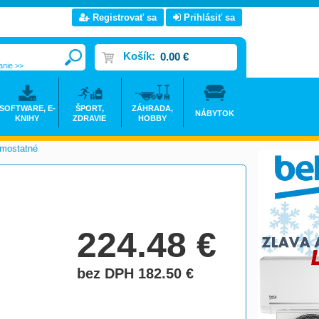
Registrovať sa
Prihlásiť sa
Košík:
0.00 €
anie >>
SOFTWARE, E-
ŠPORT,
ZÁHRADA,
NÁBYTOK
KNIHY
ZDRAVIE
HOBBY
amostatné
>
224.48
€
bez DPH 182.50
€
do košíka