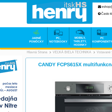
eshop@
Často k
MOBILY,
JARNÉ
PC,
PC
TABLETY,
POMÔCKY
NOTEBOOKY
KOMPONENTY
HODINKY
Hlavná Strana
VEĽKÁ BIELA TECHNIKA
Vstavané 
>
CANDY FCPS615X multifunkcna