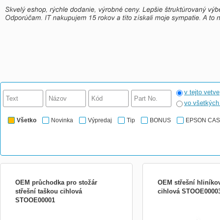
v tejto vetve
vo všetkýc
Všetko
Novinka
Výpredaj
Tip
BONUS
EPSON CA
OEM průchodka pro stožár
OEM střešní hliníko
střešní taškou cihlová
cihlová STOOE0000
STOOE00001
OEM průchodka pro stožár střešní taškou
Používáme pro průchod st
cihlová
krytinou.