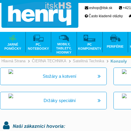
eshop@itsk.sk
+421
Často kladené otázky
MOBILY,
JARNÉ
PC,
PC
PERIFÉRIE
TABLETY,
POMÔCKY
NOTEBOOKY
KOMPONENTY
HODINKY
Hlavná Strana
ČIERNA TECHNIKA
Satelitná Technika
Konzoly
>
>
Stožáry a kotvení
Držáky speciální