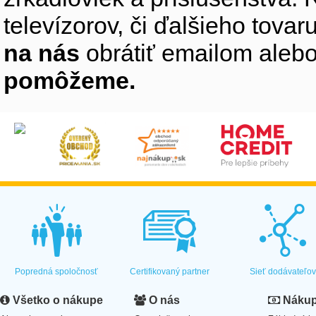
televízorov, či ďalšieho tovaru
na nás
obrátiť emailom alebo
pomôžeme.
Popredná spoločnosť
Certifikovaný partner
Sieť dodávateľo
Všetko o nákupe
O nás
Nákup 