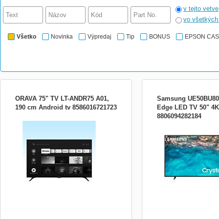
v tejto vetve
vo všetkýc
Všetko
Novinka
Výpredaj
Tip
BONUS
EPSON CA
ORAVA 75" TV LT-ANDR75 A01,
Samsung UE50BU8
190 cm Android tv 8586016721723
Edge LED TV 50" 4K
8806094282184
uhl. 189cm, LED TV, 4k (3840 x 2160),
4K Smart TV, Úhlopříčka 
2000 Hz (UMR), DVB-T2/C/S2 (MPEG2,
cm), Rozlišení 4K (3840 x
MPEG4), 4x HDMI, PC vstup VGA, SPIDF
Processor 4K, Edge LED,
(optical), 2x USB,sluchadlový výstup, CI+
Crystal Color (Miliarda b
slot, 1000 stránkový teletext, 12 200
(HDR10+/HLG), UHD Dim
predvolieb, LAN pripojenie, Chromecast
2.0.3, OS Tizen, Dolby Digi
Built-In, WiFi zabudova..
Design, Wifi5, Bluetooth 5.