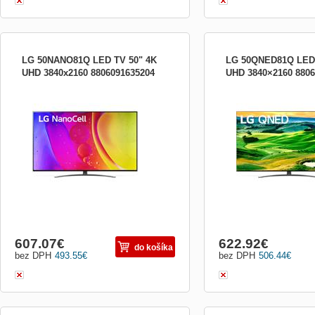
LG 50NANO81Q LED TV 50" 4K
LG 50QNED81Q LED 
UHD 3840x2160 8806091635204
UHD 3840×2160 8806
4K NanoCell TV, 126cm, 4K Ultra
LG 4K QNED TV, 126cm, K
HD(3840x2160), Procesor ?5 4K Gen5 AI,
Procesor ?7 4K Gen5 AI, I
IPS displej, Active HDR, Edge LED, Lokální
Active HDR, AI obraz PRO
stmívání, Nano Color, AI 4K Upscaling,
Edge LED, Lokální stmívá
ThinQ AI, DVB-T2/S2/C, H.265/HEVC, 4x
Pro, AI 4K Upscaling, Thi
HDMI 2.0, 2x USB, CI+, optický vstup,
T2/S2/C, H.265/HEVC, LA
LAN, WiFi, Bluetooth, Hbb
Bluetooth, HbbTV, Miracas
607.07
€
622.92
€
do košíka
bez DPH
493.55
€
bez DPH
506.44
€