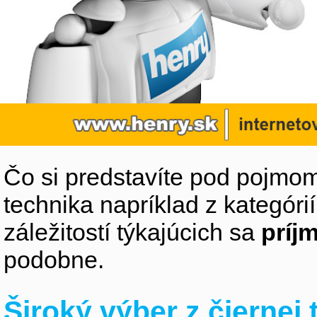
Čo si predstavíte pod pojmom
technika napríklad z kategóri
záležitostí týkajúcich sa
príj
podobne.
Široký výber z čiernej