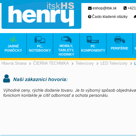
eshop@itsk.sk
+421
Často kladené otázky
MOBILY,
JARNÉ
PC,
PC
PERIFÉRIE
TABLETY,
POMÔCKY
NOTEBOOKY
KOMPONENTY
HODINKY
Hlavná Strana
ČIERNA TECHNIKA
Televízory
LED Televízory
>
>
>