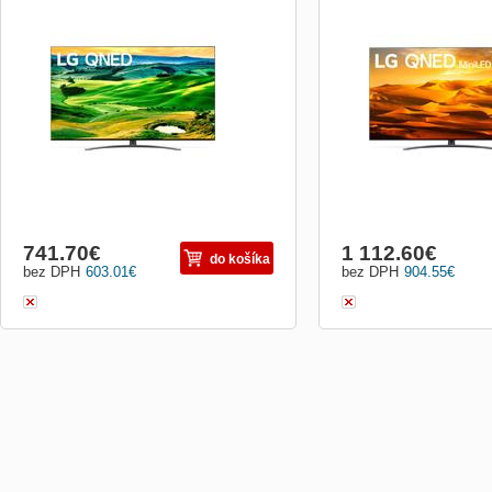
LG 4K QNED TV, 139cm, K Ultra HD,
LG 4K QNED Mini LED TV
Procesor ?7 4K Gen5 AI, IPS displej,
Ultra HD(3840x2160), Pr
Active HDR, AI obraz PRO, 100/120 Hz,
Gen5 AI, IPS displej, Ci
Edge LED, Lokální stmívání, Nano Color
frekvence panelu 100/120
Pro, AI 4K Upscaling, ThinQ AI, DVB-
Mini LED, Lokální stmíván
T2/S2/C, H.265/HEVC, LAN, WiFi,
Dimming, AI 4K Upscaling
Bluetooth, HbbTV, Miracast, Energetick
USB, CI+, LAN, WiFi, DLN
741.70
€
1 112.60
€
do košíka
bez DPH
603.01
€
bez DPH
904.55
€