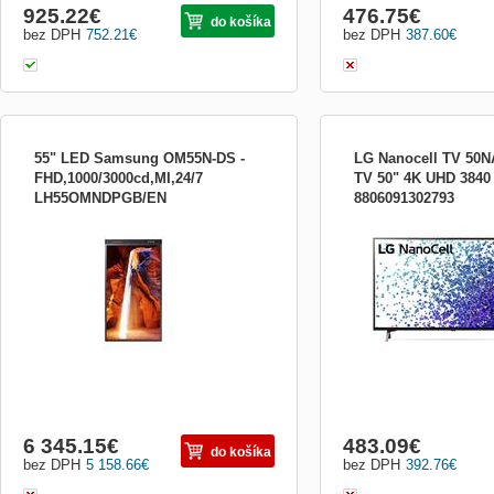
925.22
€
476.75
€
do košíka
bez DPH
752.21
€
bez DPH
387.60
€
55" LED Samsung OM55N-DS -
LG Nanocell TV 50
FHD,1000/3000cd,MI,24/7
TV 50" 4K UHD 3840 
LH55OMNDPGB/EN
8806091302793
Displej do výlohy duální OM55N-D
NanoCell TV, 126cm, 4K U
*Úhlopříčka 55“ *Rozlišení 1920*1080 (Full
Čtyřjádrový procesor 4K,
HD) *Jas 3000/1000nit Typ obrazovky: VA
podsvícení Direct LED, N
Podsvícení: LED Úhlopříčka [palce]:
AI, DVB-T2/S2/C, H.265
55&quot; Rozlišení: 1,920 x 1,080 Povrch
2.0, 2x USB, CI+, LAN, W
displeje: Glass Haze 0 % Jas [cd/m2]:
Bluetooth, HbbTV, Miracast
Outdoor 3,000nit /Indoor 1...
Surround, Bluetooth surr
6 345.15
€
483.09
€
do košíka
bez DPH
5 158.66
€
bez DPH
392.76
€