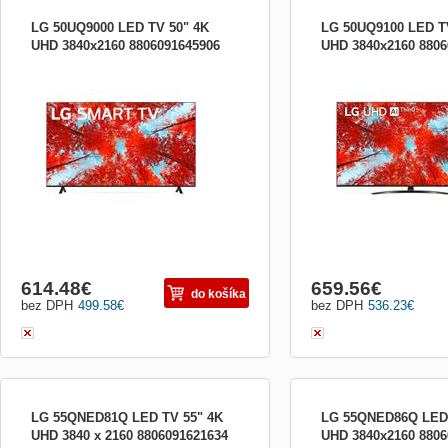
LG 50UQ9000 LED TV 50" 4K
LG 50UQ9100 LED T
UHD 3840x2160 8806091645906
UHD 3840x2160 8806
LG 4K UHD TV, 126cm, 4K Ultra HD
4K UHD TV, 126cm, 4K Ul
(3840x2160), Procesor ?5 4K Gen5 AI,
(3840x2160), Procesor ?7
Active HDR, FILMMAKER MODE, Direct
Active HDR, AI obraz PRO
LED, AI 4K Upscaling, ThinQ AI, DVB-
panelu 100 Hz, Direct LED
T2/S2/C, H.265/HEVC, 3x HDMI 2.0, 2x
Upscaling, ThinQ AI, DVB
USB, CI+, optický vstup, LAN, WiFi, DLNA,
H.265/HEVC, 2x HDMI 2.1
Bluetooth, HbbTV, Miracast, webOS
2x USB, CI+, optický vstu
Blueto
614.48
€
659.56
€
do košíka
bez DPH
499.58
€
bez DPH
536.23
€
LG 55QNED81Q LED TV 55" 4K
LG 55QNED86Q LED 
UHD 3840 x 2160 8806091621634
UHD 3840x2160 8806