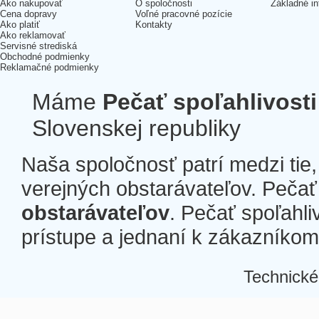
Ako nakupovať
O spoločnosti
Základné in
Cena dopravy
Voľné pracovné pozície
Ako platiť
Kontakty
Ako reklamovať
Servisné strediská
Obchodné podmienky
Reklamačné podmienky
Máme
Pečať spoľahlivosti
Slovenskej republiky
Naša spoločnosť patrí medzi tie
verejných obstarávateľov. Pečať 
obstarávateľov
. Pečať spoľahli
prístupe a jednaní k zákazníkom a
Technické
Â
Â
Â