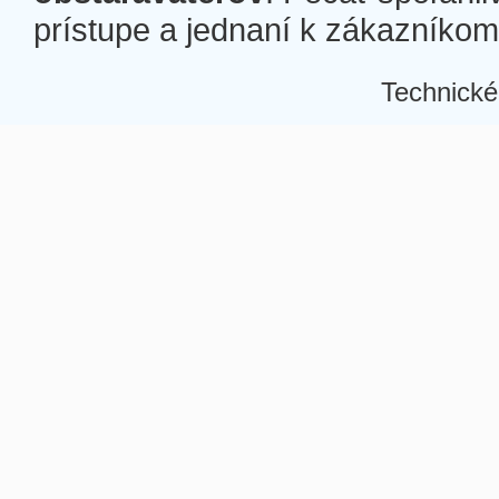
prístupe a jednaní k zákazníkom a
Technické
Â
Â
Â