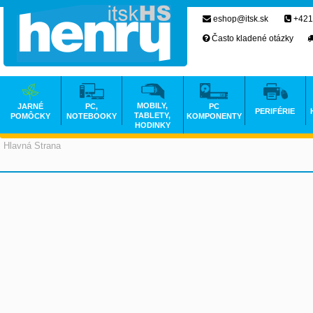
eshop@itsk.sk
+421
Často kladené otázky
MOBILY,
JARNÉ
PC,
PC
PERIFÉRIE
TABLETY,
POMÔCKY
NOTEBOOKY
KOMPONENTY
HODINKY
Hlavná Strana