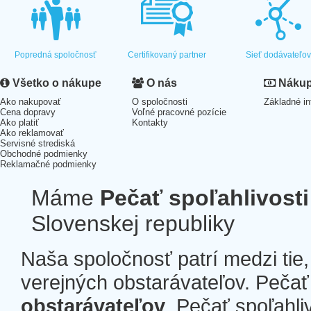
Popredná spoločnosť
Certifikovaný partner
Sieť dodávateľo
Všetko o nákupe
O nás
Nákup 
Ako nakupovať
O spoločnosti
Základné in
Cena dopravy
Voľné pracovné pozície
Ako platiť
Kontakty
Ako reklamovať
Servisné strediská
Obchodné podmienky
Reklamačné podmienky
Máme
Pečať spoľahlivosti
Slovenskej republiky
Naša spoločnosť patrí medzi tie
verejných obstarávateľov. Pečať 
obstarávateľov
. Pečať spoľahli