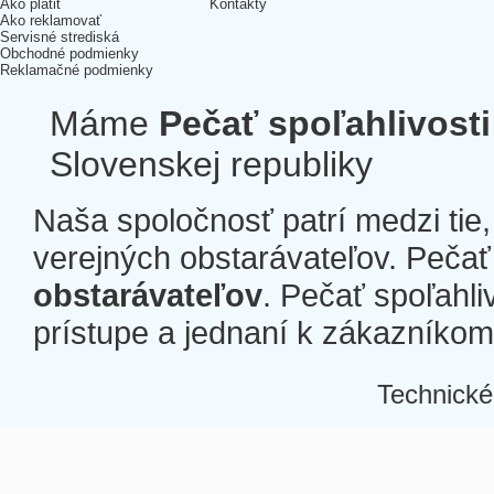
Ako platiť
Kontakty
Ako reklamovať
Servisné strediská
Obchodné podmienky
Reklamačné podmienky
Máme
Pečať spoľahlivosti
Slovenskej republiky
Naša spoločnosť patrí medzi tie
verejných obstarávateľov. Pečať 
obstarávateľov
. Pečať spoľahli
prístupe a jednaní k zákazníkom a
Technické
Â
Â
Â