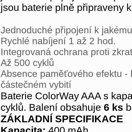
jsou baterie plně připraveny 
Jednoduché připojení k jakém
Rychlé nabíjení 1 až 2 hod.
Integrovaná ochrana proti zkra
Až 500 cyklů
Absence paměťového efektu - bat
částečném vybití
Baterie ColorWay AAA s kapa
cyklů. Balení obsahuje
6 ks
ba
ZÁKLADNÍ SPECIFIKACE
Kapacita:
400 mAh