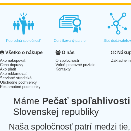
Popredná spoločnosť
Certifikovaný partner
Sieť dodávateľo
Všetko o nákupe
O nás
Nákup 
Ako nakupovať
O spoločnosti
Základné in
Cena dopravy
Voľné pracovné pozície
Ako platiť
Kontakty
Ako reklamovať
Servisné strediská
Obchodné podmienky
Reklamačné podmienky
Máme
Pečať spoľahlivosti
Slovenskej republiky
Naša spoločnosť patrí medzi tie