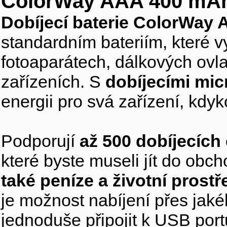
ColorWay AAA 400 mA
Dobíjecí baterie ColorWay
standardním bateriím, které 
fotoaparátech, dálkových ovla
zařízeních. S
dobíjecími mi
energii pro svá zařízení, kdyk
Podporují
až 500 dobíjecích
které byste museli jít do obch
také peníze a životní prostř
je možnost nabíjení přes jakék
jednoduše připojit k USB por