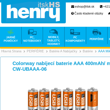
eshop@itsk.sk
+421
Často kladené otázky
MOBILY,
JARNÉ
PC,
PC
PERIFÉRIE
TABLETY,
POMÔCKY
NOTEBOOKY
KOMPONENTY
HODINKY
Hlavná Strana
PERIFÉRIE
Batérie A Nabíjačky
Batérie
AAA Mik
>
>
>
Colorway nabíjecí baterie AAA 400mAh/ m
CW-UBAAA-06