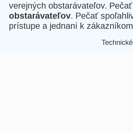
verejných obstarávateľov. Pečať 
obstarávateľov
. Pečať spoľahli
prístupe a jednaní k zákazníkom a
Technické
Â
Â
Â