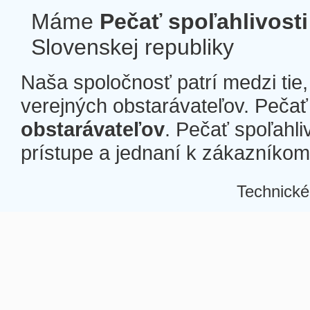
Máme
Pečať spoľahlivosti
Slovenskej republiky
Naša spoločnosť patrí medzi tie
verejných obstarávateľov. Pečať 
obstarávateľov
. Pečať spoľahli
prístupe a jednaní k zákazníkom a
Technické
Â
Â
Â