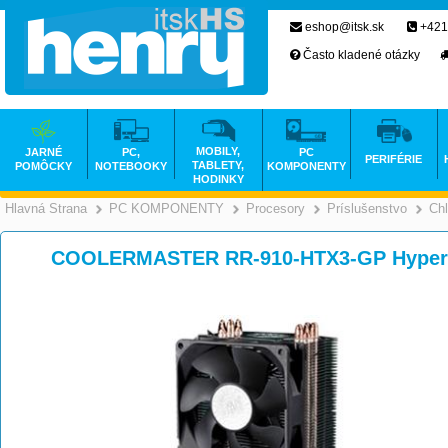
eshop@itsk.sk
+421
Často kladené otázky
MOBILY,
JARNÉ
PC,
PC
PERIFÉRIE
TABLETY,
POMÔCKY
NOTEBOOKY
KOMPONENTY
HODINKY
Hlavná Strana
PC KOMPONENTY
Procesory
Príslušenstvo
Chl
>
>
>
COOLERMASTER RR-910-HTX3-GP Hyper