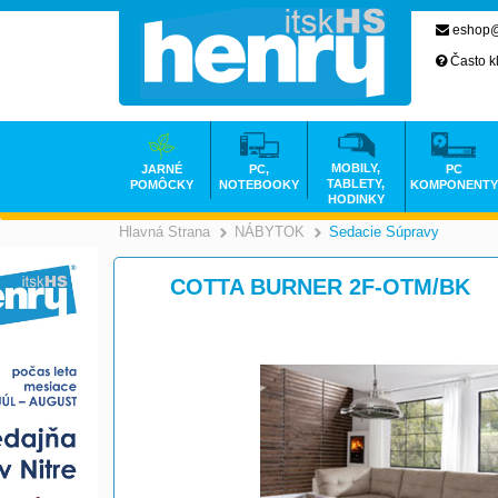
eshop@
Často k
MOBILY,
JARNÉ
PC,
PC
TABLETY,
POMÔCKY
NOTEBOOKY
KOMPONENTY
HODINKY
Hlavná Strana
NÁBYTOK
Sedacie Súpravy
>
>
COTTA BURNER 2F-OTM/BK