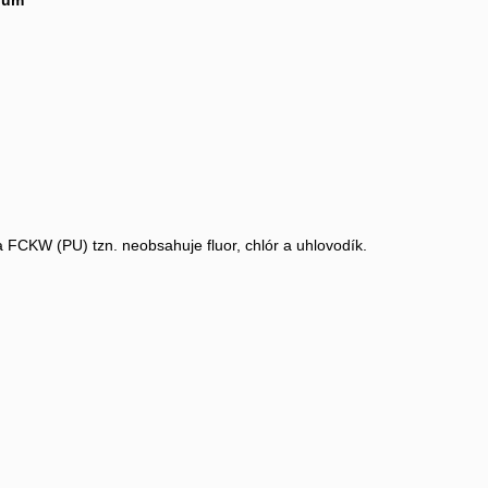
num
 FCKW (PU) tzn. neobsahuje fluor, chlór a uhlovodík.