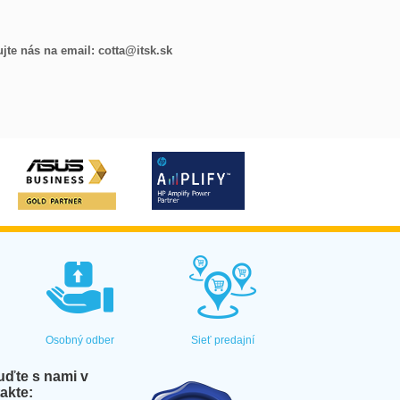
jte nás na email: cotta@itsk.sk
Osobný odber
Sieť predajní
ďte s nami v
akte: