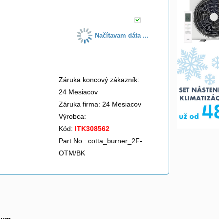
Načítavam dáta ...
Záruka koncový zákazník:
24 Mesiacov
Záruka firma: 24 Mesiacov
Výrobca:
Kód:
ITK308562
Part No.: cotta_burner_2F-
OTM/BK