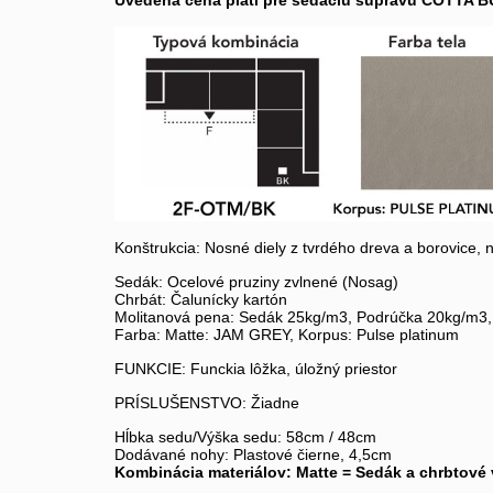
Uvedená cena platí pre sedaciu súpravu COTTA B
Konštrukcia: Nosné diely z tvrdého dreva a borovice,
Sedák: Ocelové pruziny zvlnené (Nosag)
Chrbát: Čalunícky kartón
Molitanová pena: Sedák 25kg/m3, Podrúčka 20kg/m3,
Farba: Matte: JAM GREY, Korpus: Pulse platinum
FUNKCIE: Funckia lôžka, úložný priestor
PRÍSLUŠENSTVO: Žiadne
Hĺbka sedu/Výška sedu: 58cm / 48cm
Dodávané nohy: Plastové čierne, 4,5cm
Kombinácia materiálov: Matte = Sedák a chrbtové