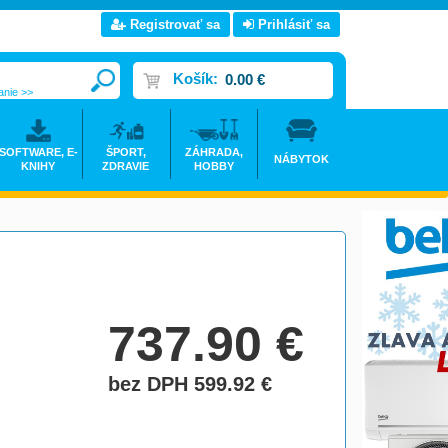
Registrovať sa
Prihlásiť sa
Košík:
0.00 €
anie >>
SOFTWARE, E-
ŠPORT,
ZÁHRADA,
NÁBYTOK
KNIHY
ZDRAVIE
HOBBY
737.90
€
bez DPH 599.92
€
do košíka