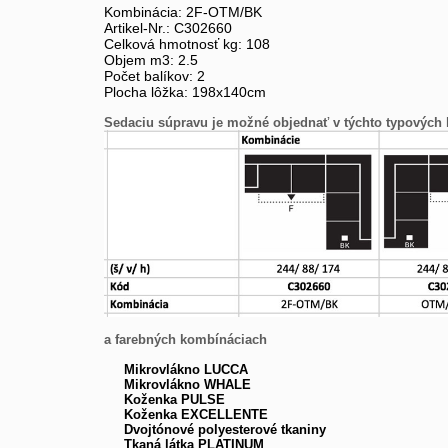
Kombinácia: 2F-OTM/BK
Artikel-Nr.: C302660
Celková hmotnosť kg: 108
Objem m3: 2.5
Počet balíkov: 2
Plocha lôžka: 198x140cm
Sedaciu súpravu je možné objednať v týchto typových
a farebných kombínáciach
Mikrovlákno LUCCA
Mikrovlákno WHALE
Koženka PULSE
Koženka EXCELLENTE
Dvojtónové polyesterové tkaniny
Tkaná látka PLATINUM