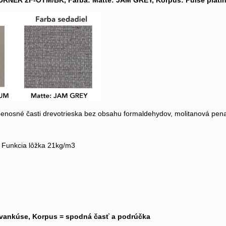
URNER 2F-OTM/BK, Farba: Matte: JAM GREY, Korpus: Pulse plati
 nenosné časti drevotrieska bez obsahu formaldehydov, molitanová pena
 Funkcia lôžka 21kg/m3
 vankúse, Korpus = spodná časť a podrúčka