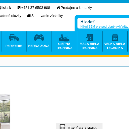
itsk.sk
+421 37 6503 908
Predajne a kontakty
ladené otázky
Sledovanie zásielky
Klikni SEM pre podrobné vyhľadáv
ČIERNA
MALÁ BIELA
VEĽKÁ BIELA
PERIFÉRIE
HERNÁ ZÓNA
TECHNIKA
TECHNIKA
TECHNIKA
Kúpiť na splátky.