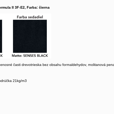
mula II 3F-E2, Farba: čierna
 nenosné časti drevotrieska bez obsahu formaldehydov, molitanová pena
odrúčka 21kg/m3