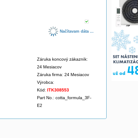
do košíka
Načítavam dáta ...
Záruka koncový zákazník:
24 Mesiacov
Záruka firma: 24 Mesiacov
Výrobca:
Kód:
ITK308553
Part No.: cotta_formula_3F-
E2