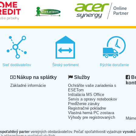
Sieť dodávateľov
Široký sortiment
Rýchle doručenie
Nákup na splátky
Služby
Bu
kont
Základné informácie
Ochráňte vaše zariadenia s
ESETom
Inštalácia MS Office
Servis a opravy notebookov
Predĺženie záruky
Registračné pokladne
Vlastná herná PC zostava
Výhody pre registrovaných
Mám
spoľahlivý parter
verejných obstarávateľov. Pečať spoľahlivosti vyjadruje
vysokú 