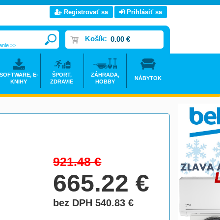
Registrovať sa
Prihlásiť sa
Košík:
0.00 €
anie >>
SOFTWARE, E-
ŠPORT,
ZÁHRADA,
NÁBYTOK
KNIHY
ZDRAVIE
HOBBY
921.48
€
665.22
€
bez DPH 540.83
€