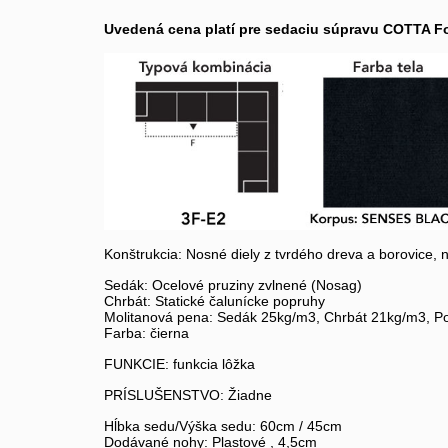
Uvedená cena platí pre sedaciu súpravu COTTA For
Konštrukcia: Nosné diely z tvrdého dreva a borovice,
Sedák: Ocelové pruziny zvlnené (Nosag)
Chrbát: Statické čalunícke popruhy
Molitanová pena: Sedák 25kg/m3, Chrbát 21kg/m3, P
Farba: čierna
FUNKCIE: funkcia lôžka
PRÍSLUŠENSTVO: Žiadne
Hĺbka sedu/Výška sedu: 60cm / 45cm
Dodávané nohy: Plastové , 4,5cm