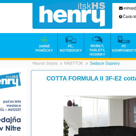
eshop@
Často k
MOBILY,
JARNÉ
PC,
PC
TABLETY,
POMÔCKY
NOTEBOOKY
KOMPONENTY
HODINKY
Hlavná Strana
NÁBYTOK
Sedacie Súpravy
>
>
COTTA FORMULA II 3F-E2 cott