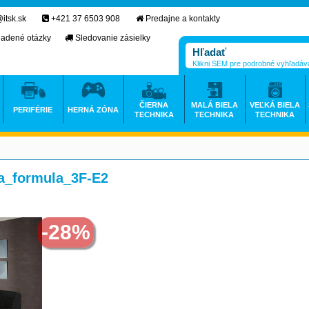
itsk.sk
+421 37 6503 908
Predajne a kontakty
ladené otázky
Sledovanie zásielky
Klikni SEM pre podrobné vyhľadáv
ČIERNA
MALÁ BIELA
VEĽKÁ BIELA
PERIFÉRIE
HERNÁ ZÓNA
TECHNIKA
TECHNIKA
TECHNIKA
a_formula_3F-E2
-28%