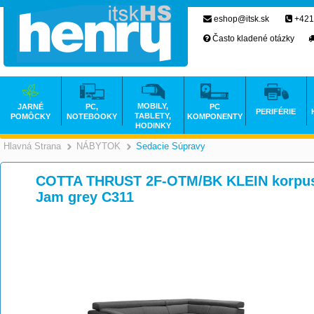
eshop@itsk.sk
+421
Často kladené otázky
MOBILY,
JARNÉ
PC,
PC
PERIFÉRIE
TABLETY,
POMÔCKY
NOTEBOOKY
KOMPONENTY
HODINKY
Hlavná Strana
NÁBYTOK
Sedacie Súpravy
>
>
COTTA THRUST 2F-OTM/BK KLEIN korpus 
Jam grey C311