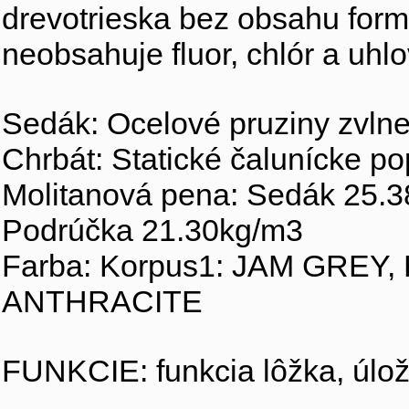
drevotrieska bez obsahu for
neobsahuje fluor, chlór a uhlo
Sedák: Ocelové pruziny zvln
Chrbát: Statické čalunícke p
Molitanová pena: Sedák 25.3
Podrúčka 21.30kg/m3
Farba: Korpus1: JAM GREY, 
ANTHRACITE
FUNKCIE: funkcia lôžka, úlož