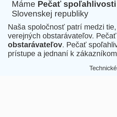
Máme
Pečať spoľahlivosti
Slovenskej republiky
Naša spoločnosť patrí medzi tie
verejných obstarávateľov. Pečať 
obstarávateľov
. Pečať spoľahli
prístupe a jednaní k zákazníkom a
Technické
Â
Â
Â