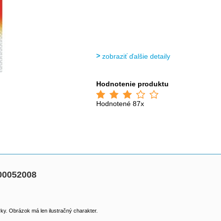
zobraziť ďalšie detaily
Hodnotenie produktu
Hodnotené 87x
00052008
y. Obrázok má len ilustračný charakter.