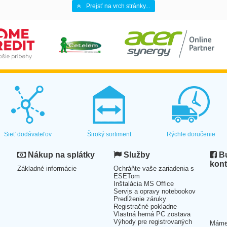
Prejsť na vrch stránky...
Sieť dodávateľov
Široký sortiment
Rýchle doručenie
Nákup na splátky
Služby
Bu
kont
Základné informácie
Ochráňte vaše zariadenia s
ESETom
Inštalácia MS Office
Servis a opravy notebookov
Predĺženie záruky
Registračné pokladne
Vlastná herná PC zostava
Výhody pre registrovaných
Mám