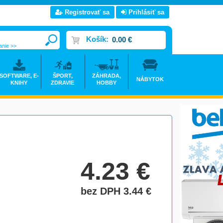
Registrovať sa
Prihlásiť sa
Košík:
0.00 €
anie >>
SOFTWARE, E-
ŠPORT,
ZÁHRADA,
NÁBYTOK
KNIHY
ZDRAVIE
HOBBY
4.23
€
bez DPH 3.44
€
do košíka