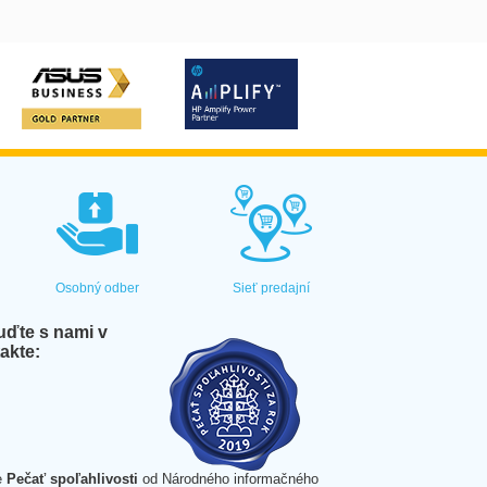
Osobný odber
Sieť predajní
ďte s nami v
akte:
e
Pečať spoľahlivosti
od Národného informačného