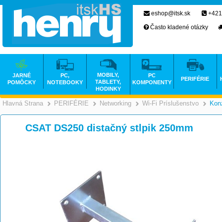
eshop@itsk.sk
+421
Často kladené otázky
MOBILY,
JARNÉ
PC,
PC
PERIFÉRIE
TABLETY,
POMÔCKY
NOTEBOOKY
KOMPONENTY
HODINKY
Hlavná Strana
PERIFÉRIE
Networking
Wi-Fi Príslušenstvo
Kon
>
>
>
CSAT DS250 distačný stlpik 250mm