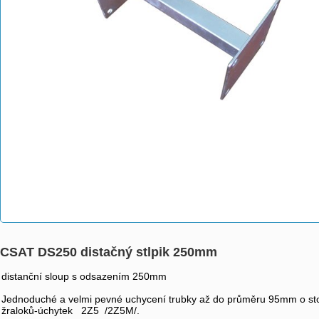
CSAT DS250 distačný stlpik 250mm
distanční sloup s odsazením 250mm
Jednoduché a velmi pevné uchycení trubky až do průměru 95mm o stoj
žraloků-úchytek 2Z5 /2Z5M/.