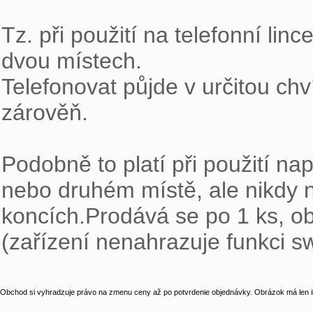
Tz. při použití na telefonní lin
dvou místech.

Telefonovat půjde v určitou chv
zárověň.

Podobně to platí při použití nap
nebo druhém místě, ale nikdy n
koncích.Prodává se po 1 ks, ob
(zařízení nenahrazuje funkci s
Obchod si vyhradzuje právo na zmenu ceny až po potvrdenie objednávky. Obrázok má len il