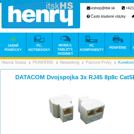
eshop@itsk.sk
+421
Často kladené otázky
MOBILY,
JARNÉ
PC,
PC
PERIFÉRIE
TABLETY,
POMÔCKY
NOTEBOOKY
KOMPONENTY
HODINKY
Hlavná Strana
PERIFÉRIE
Networking
Pasívne Prvky
Konektor
>
>
>
DATACOM Dvojspojka 3x RJ45 8p8c Cat5E