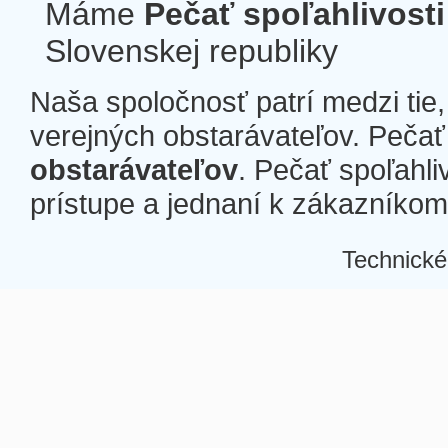
Máme
Pečať spoľahlivosti
Slovenskej republiky
Naša spoločnosť patrí medzi tie
verejných obstarávateľov. Pečať 
obstarávateľov
. Pečať spoľahli
prístupe a jednaní k zákazníkom a
Technické
Â
Â
Â