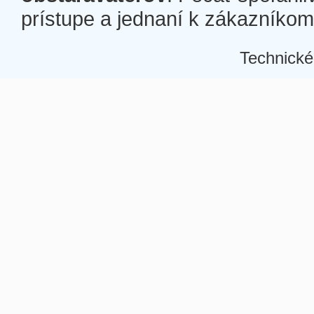
prístupe a jednaní k zákazníkom a
Technické
Â
Â
Â