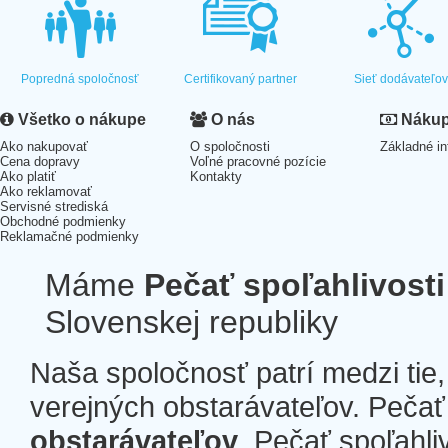
Popredná spoločnosť
Certifikovaný partner
Sieť dodávateľo
Všetko o nákupe
O nás
Nákup 
Ako nakupovať
O spoločnosti
Základné in
Cena dopravy
Voľné pracovné pozície
Ako platiť
Kontakty
Ako reklamovať
Servisné strediská
Obchodné podmienky
Reklamačné podmienky
Máme
Pečať spoľahlivosti
Slovenskej republiky
Naša spoločnosť patrí medzi tie
verejných obstarávateľov. Pečať 
obstarávateľov
. Pečať spoľahli