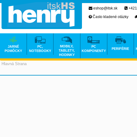
eshop@itsk.sk
+421
Často kladené otázky
MOBILY,
JARNÉ
PC,
PC
PERIFÉRIE
TABLETY,
POMÔCKY
NOTEBOOKY
KOMPONENTY
HODINKY
Hlavná Strana