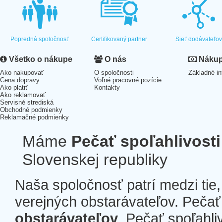
Popredná spoločnosť
Certifikovaný partner
Sieť dodávateľo
Všetko o nákupe
O nás
Nákup 
Ako nakupovať
O spoločnosti
Základné in
Cena dopravy
Voľné pracovné pozície
Ako platiť
Kontakty
Ako reklamovať
Servisné strediská
Obchodné podmienky
Reklamačné podmienky
Máme
Pečať spoľahlivosti
Slovenskej republiky
Naša spoločnosť patrí medzi tie
verejných obstarávateľov. Pečať 
obstarávateľov
. Pečať spoľahli