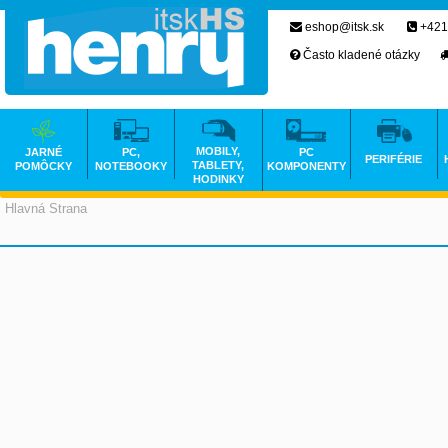
eshop@itsk.sk
+421
Často kladené otázky
MOBILY,
JARNÉ
PC,
PC
PERIFÉRIE
TABLETY,
POMÔCKY
NOTEBOOKY
KOMPONENTY
HODINKY
Hlavná Strana