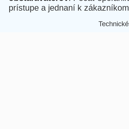
prístupe a jednaní k zákazníkom a
Technické
Â
Â
Â