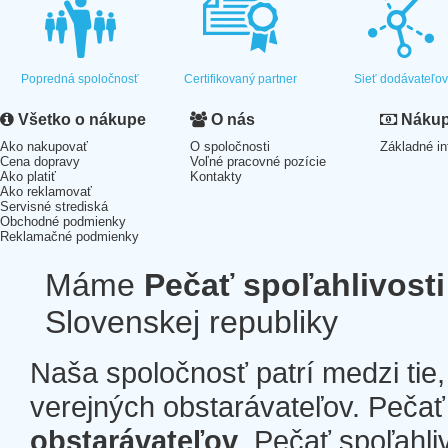
Popredná spoločnosť
Certifikovaný partner
Sieť dodávateľo
Všetko o nákupe
O nás
Nákup 
Ako nakupovať
O spoločnosti
Základné in
Cena dopravy
Voľné pracovné pozície
Ako platiť
Kontakty
Ako reklamovať
Servisné strediská
Obchodné podmienky
Reklamačné podmienky
Máme
Pečať spoľahlivosti
Slovenskej republiky
Naša spoločnosť patrí medzi tie
verejných obstarávateľov. Pečať 
obstarávateľov
. Pečať spoľahli