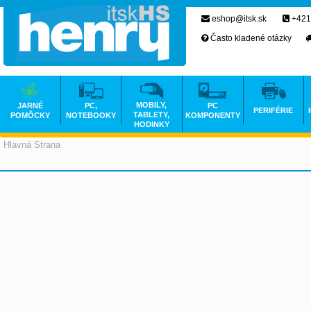
eshop@itsk.sk
+421
Často kladené otázky
MOBILY,
JARNÉ
PC,
PC
PERIFÉRIE
TABLETY,
POMÔCKY
NOTEBOOKY
KOMPONENTY
HODINKY
Hlavná Strana