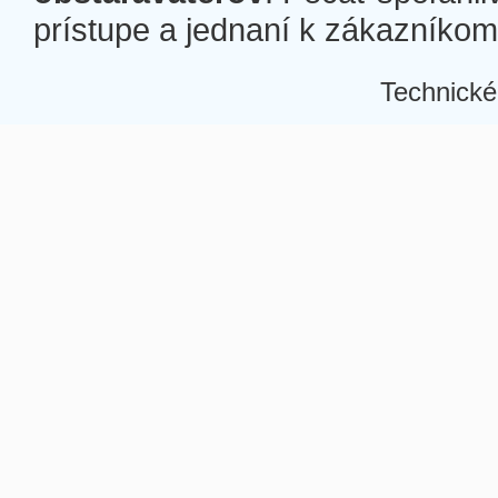
prístupe a jednaní k zákazníkom a
Technické
Â
Â
Â