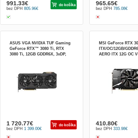
991.33
€
965.65
€
do košíka
bez DPH
805.96
€
bez DPH
785.08
€
ASUS VGA NVIDIA TUF Gaming
MSI GeForce RTX 3
GeForce RTX™ 3080 Ti, RTX
ITX/OC/12GB/GDDR6
3080 Ti, 12GB GDDR6X, 3xDP,
AERO ITX 12G OC V
Grafický čip: NVIDIA Ge
2xHDMI 90YV0GU0-M0NM00
Paměť: 12 GB GDDR6 Ší
sběrnice: 192-bit Rozhran
Gen 4 DirectX: 12 Open G
Frekvence jádra: 1792 M
paměti: 15 000 M Max. roz
4320 Počet stream/CUDA p
1 720.77
€
410.80
€
do košíka
bez DPH
1 399.00
€
bez DPH
333.98
€