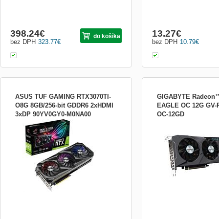
398.24
€
13.27
€
do košíka
bez DPH
323.77
€
bez DPH
10.79
€
ASUS TUF GAMING RTX3070TI-
GIGABYTE Radeon™
O8G 8GB/256-bit GDDR6 2xHDMI
EAGLE OC 12G GV
3xDP 90YV0GY0-M0NA00
OC-12GD
Výrobca procesora graf. karty:nVidia;
Grafický čip: AMD Radeo
Grafický čip:NVIDIA RTX 3070 Ti;
Paměť: 12 GB GDDR6 Ší
Chladenie grafickej karty:Aktívne; Typ
sběrnice: 192 bit Rozhraní
zbernice grafickej karty:PCIe; Počet DP
DirectX: 12 Ultimate Open
Portov:3; Počet HDMI portov:2; Kapacita
Frekvence jádra: *Boost C
pamäte:8 GB
2620 MHz *Game Clock : 
Frekvence paměti: 16000