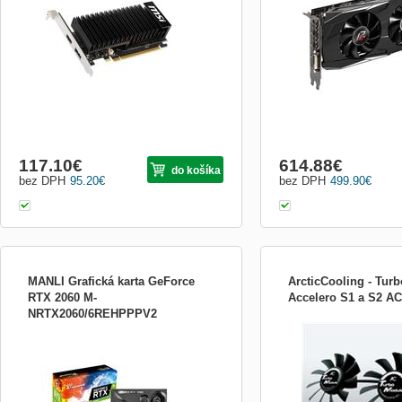
GeForce GT 1030 Standart sběrnice: PCI
Express 3.0 x16 (uses x4) Grafická
paměť: GDDR5 2GB Takt jádra:
1518/1265 mhZ Takt paměti: 6008 MHz
Ro...
117.10
€
614.88
€
do košíka
bez DPH
95.20
€
bez DPH
499.90
€
MANLI Grafická karta GeForce
ArcticCooling - Tur
RTX 2060 M-
Accelero S1 a S2 A
NRTX2060/6REHPPPV2
Extrémne výkonná grafická karta v podaní
Fan: 80 x 80 x 15 mm (ea
MANLI, označenie LHR znamená
1500 RPM Air Flow: 42 C
&quot;Chipsets with low hash rate&quot; a
Sleeve Bearing Plug: 3 pin
označuje zníženie Hash Ratu pri ťažení
plug convertor) Weight: 3
kryptomien o 50%. Veľmi výkonná herná
grafická karta, rozhranie PCIe 3.0,
grafické jadro GeForce RTX 2060 , zák...