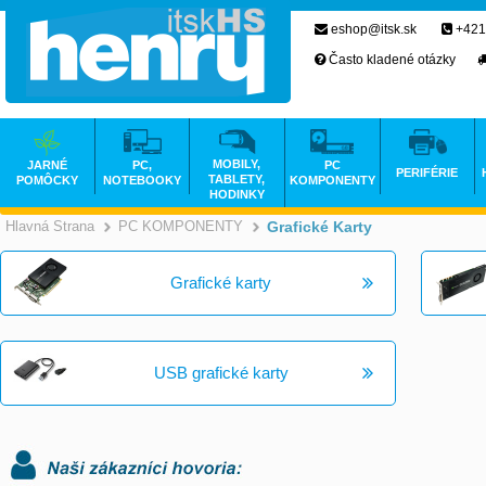
eshop@itsk.sk
+421
Často kladené otázky
MOBILY,
JARNÉ
PC,
PC
PERIFÉRIE
TABLETY,
POMÔCKY
NOTEBOOKY
KOMPONENTY
HODINKY
Hlavná Strana
PC KOMPONENTY
Grafické Karty
>
>
Grafické karty
USB grafické karty