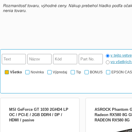
v tejto vetve
vo všetkýc
Všetko
Novinka
Výpredaj
Tip
BONUS
EPSON CA
MSI GeForce GT 1030 2GHD4 LP
ASROCK Phantom 
OC / PCI-E / 2GB DDR4 / DP /
Radeon RX580 8G 
HDMI / pasive
RADEON RX580 8G
Zrychlete svůj pocit z PC pomocí rychlé a
výkonné grafické karty NVIDIA®
GeForce® GT 1030. Grafické jádro: MSI