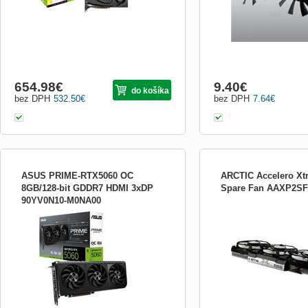
654.98
€
9.40
€
do košíka
bez DPH
532.50
€
bez DPH
7.64
€
ASUS PRIME-RTX5060 OC
ARCTIC Accelero Xtr
8GB/128-bit GDDR7 HDMI 3xDP
Spare Fan AAXP2SF
90YV0N10-M0NA00
Pripravený na výkon Zažite prvotriedny
Náhradní ventilátor pro 
výkon s grafickou kartou Prime GeForce
Xtreme Plus II
RTX 5060, grafickou kartou GeForce pre
nadšencov SFF, ktorá sa vyznačuje 2,5-
slotovým dizajnom pre rozšírenú
kompatibilitu a je vylepšená o trojitý
ventilátor pre špičkové prúde