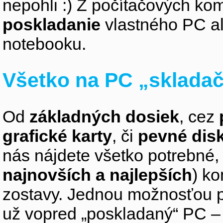
nepohli :) Z počítačových k
poskladanie
vlastného PC a
notebooku.
Všetko na PC „sklada
Od
základných dosiek
, cez
grafické karty
, či
pevné dis
nás nájdete všetko potrebné, 
najnovších a najlepších
) k
zostavy. Jednou možnosťou pr
už vopred „poskladaný“ PC – z