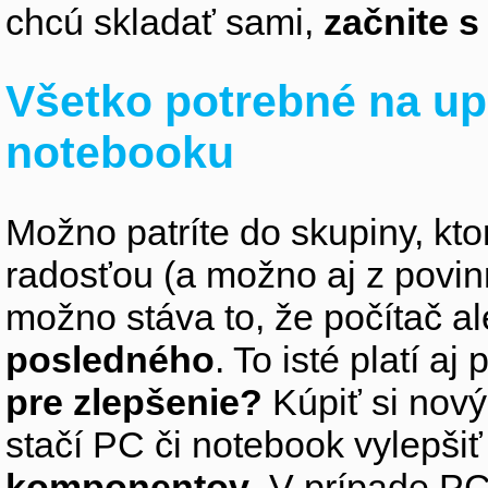
chcú skladať sami,
začnite 
Všetko potrebné na up
notebooku
Možno patríte do skupiny, kto
radosťou (a možno aj z povin
možno stáva to, že počítač 
posledného
. To isté platí aj
pre zlepšenie?
Kúpiť si nový
stačí PC či notebook vylepši
komponentov
. V prípade PC