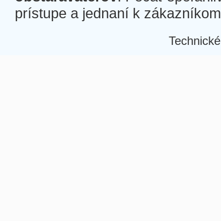
prístupe a jednaní k zákazníkom a
Technické
Â
Â
Â