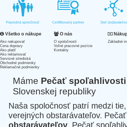
Popredná spoločnosť
Certifikovaný partner
Sieť dodávateľo
Všetko o nákupe
O nás
Nákup 
Ako nakupovať
O spoločnosti
Základné in
Cena dopravy
Voľné pracovné pozície
Ako platiť
Kontakty
Ako reklamovať
Servisné strediská
Obchodné podmienky
Reklamačné podmienky
Máme
Pečať spoľahlivosti
Slovenskej republiky
Naša spoločnosť patrí medzi tie
verejných obstarávateľov. Pečať 
obstarávateľov
. Pečať spoľahli