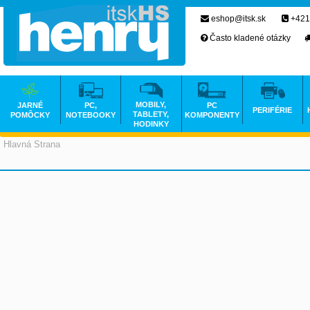
eshop@itsk.sk
+421
Často kladené otázky
MOBILY,
JARNÉ
PC,
PC
PERIFÉRIE
TABLETY,
POMÔCKY
NOTEBOOKY
KOMPONENTY
HODINKY
Hlavná Strana