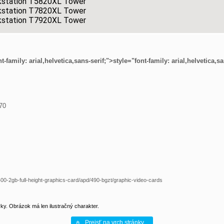
kstation T5820XL Tower
kstation T7820XL Tower
kstation T7920XL Tower
t-family: arial
,helvetica,sans-serif;">
style="font-family: arial
,helvetica,sa
70
t400-2gb-full-height-graphics-card/apd/490-bgzt/graphic-video-cards
y. Obrázok má len ilustračný charakter.
Prejsť na vrch stránky...