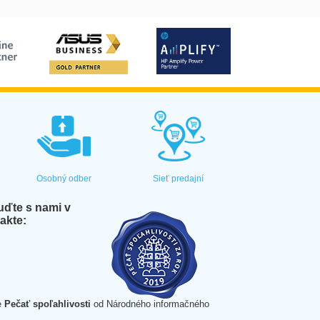
Osobný odber
Sieť predajní
ďte s nami v
akte:
e
Pečať spoľahlivosti
od Národného informačného