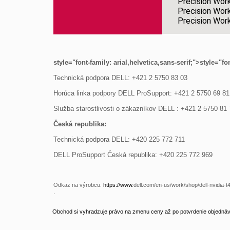
Precision Wor
Precision Wor
Precision Wor
style="font-family: arial
,helvetica,sans-serif;">
style="fon
Technická podpora DELL: +421 2 5750 83 03
Horúca linka podpory DELL ProSupport: +421 2 5750 69 81
Služba starostlivosti o zákazníkov DELL : +421 2 5750 81 
Česká republika:
Technická podpora DELL: +420 225 772 711
DELL ProSupport Česká republika: +420 225 772 969
Odkaz na výrobcu: 
https://www
.dell.com/en-us/work/shop/dell-nvidia-
.
Obchod si vyhradzuje právo na zmenu ceny až po potvrdenie objednávk