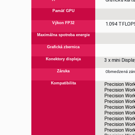
Pamäť GPU
Výkon FP32
1.094 TFLOP
Maximálna spotreba energie
Grafická zbernica
Konektory displeja
3 x mini Displ
Záruka
Obmedzená záruk
Kompatibilita
Precision Wor
Precision Wor
Precision Wor
Precision Wor
Precision Wor
Precision Wor
Precision Wor
Precision Wor
Precision Wor