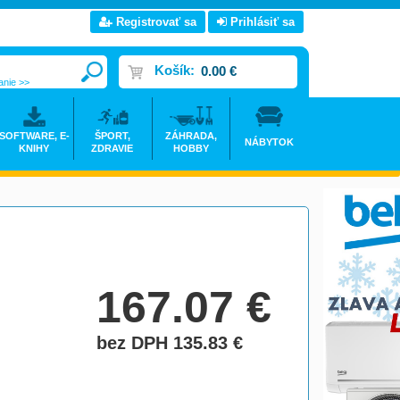
Registrovať sa
Prihlásiť sa
Košík:
0.00 €
anie >>
SOFTWARE, E-
ŠPORT,
ZÁHRADA,
NÁBYTOK
KNIHY
ZDRAVIE
HOBBY
167.07
€
bez DPH 135.83
€
do košíka