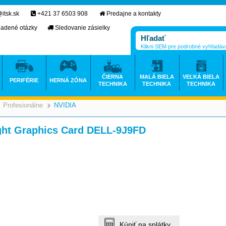
itsk.sk
+421 37 6503 908
Predajne a kontakty
ladené otázky
Sledovanie zásielky
Klikni SEM pre podrobné vyhľadáv
ČIERNA
MALÁ BIELA
VEĽKÁ BIELA
PERIFÉRIE
HERNÁ ZÓNA
TECHNIKA
TECHNIKA
TECHNIKA
Profesionálne
NVIDIA
>
>
>
ight Graphics Card DELL-9J9FD
Kúpiť na splátky.