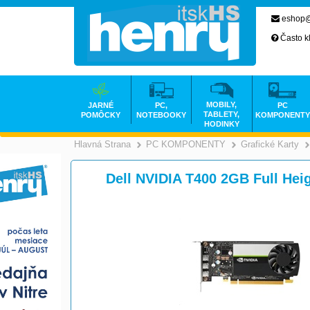
eshop@
Často k
MOBILY,
JARNÉ
PC,
PC
TABLETY,
POMÔCKY
NOTEBOOKY
KOMPONENTY
HODINKY
Hlavná Strana
PC KOMPONENTY
Grafické Karty
>
Dell NVIDIA T400 2GB Full He