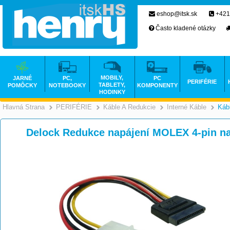
eshop@itsk.sk
+421
Často kladené otázky
MOBILY,
JARNÉ
PC,
PC
PERIFÉRIE
TABLETY,
POMÔCKY
NOTEBOOKY
KOMPONENTY
HODINKY
Hlavná Strana
PERIFÉRIE
Káble A Redukcie
Interné Káble
Káb
>
>
>
Delock Redukce napájení MOLEX 4-pin na