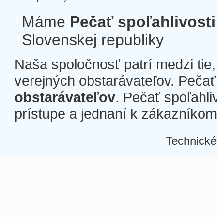
Máme
Pečať spoľahlivosti
Slovenskej republiky
Naša spoločnosť patrí medzi tie
verejných obstarávateľov. Pečať 
obstarávateľov
. Pečať spoľahli
prístupe a jednaní k zákazníkom a
Technické
Â
Â
Â