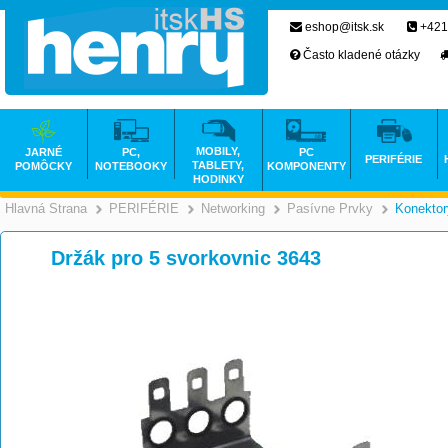
eshop@itsk.sk
+421
Často kladené otázky
MOBILY,
JARNÉ
PC,
PC
PERIFÉRIE
TABLETY,
POMÔCKY
NOTEBOOKY
KOMPONENTY
HODINKY
Hlavná Strana
PERIFÉRIE
Networking
Pasívne Prvky
Konektor
>
>
>
Držák pro 5 svorkovnic 3643