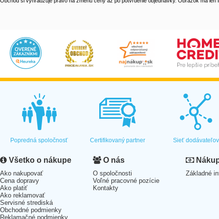
Obchod si vyhradzuje právo na zmenu ceny až po potvrdenie objednávky. Obrázok má len il
Popredná spoločnosť
Certifikovaný partner
Sieť dodávateľo
Všetko o nákupe
O nás
Nákup 
Ako nakupovať
O spoločnosti
Základné in
Cena dopravy
Voľné pracovné pozície
Ako platiť
Kontakty
Ako reklamovať
Servisné strediská
Obchodné podmienky
Reklamačné podmienky