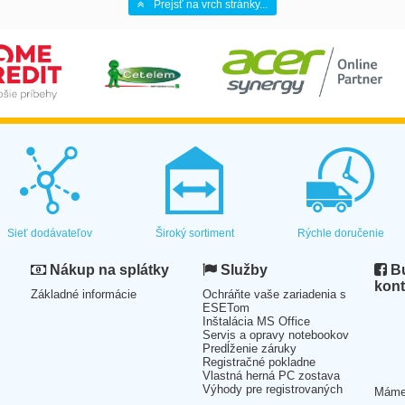
Prejsť na vrch stránky...
Sieť dodávateľov
Široký sortiment
Rýchle doručenie
Nákup na splátky
Služby
Bu
kont
Základné informácie
Ochráňte vaše zariadenia s
ESETom
Inštalácia MS Office
Servis a opravy notebookov
Predĺženie záruky
Registračné pokladne
Vlastná herná PC zostava
Výhody pre registrovaných
Mám