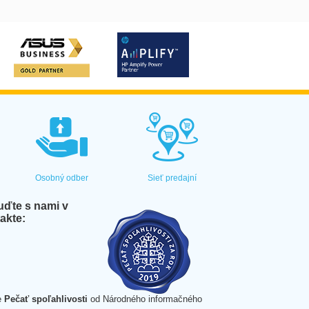
Osobný odber
Sieť predajní
ďte s nami v
akte:
e
Pečať spoľahlivosti
od Národného informačného