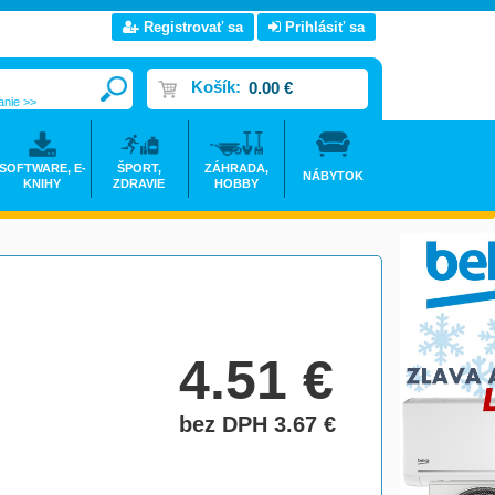
Registrovať sa
Prihlásiť sa
Košík:
0.00 €
anie >>
SOFTWARE, E-
ŠPORT,
ZÁHRADA,
NÁBYTOK
KNIHY
ZDRAVIE
HOBBY
4.51
€
bez DPH 3.67
€
do košíka