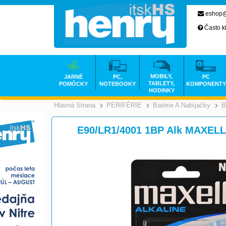
eshop@
Často k
MOBILY,
JARNÉ
PC,
PC
TABLETY,
POMÔCKY
NOTEBOOKY
KOMPONENTY
HODINKY
Hlavná Strana
PERIFÉRIE
Batérie A Nabíjačky
B
>
>
E90/LR1/4001 1BP Alk MAXELL