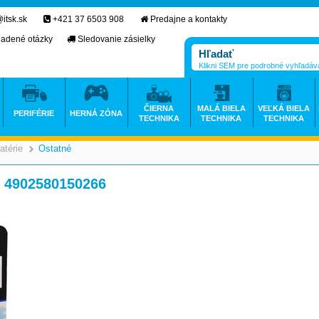
itsk.sk
+421 37 6503 908
Predajne a kontakty
ladené otázky
Sledovanie zásielky
Klikni SEM pre podrobné vyhľadáv
ČIERNA
MALÁ BIELA
VEĽKÁ BIELA
PERIFÉRIE
HERNÁ ZÓNA
TECHNIKA
TECHNIKA
TECHNIKA
atérie
Ostatné
>
>
 4902580150266