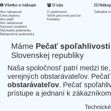
Všetko o nákupe
O nás
Nákup 
Ako nakupovať
O spoločnosti
Základné in
Cena dopravy
Voľné pracovné pozície
Ako platiť
Kontakty
Ako reklamovať
Servisné strediská
Obchodné podmienky
Reklamačné podmienky
Máme
Pečať spoľahlivosti
Slovenskej republiky
Naša spoločnosť patrí medzi tie
verejných obstarávateľov. Pečať 
obstarávateľov
. Pečať spoľahli
prístupe a jednaní k zákazníkom a
Technické