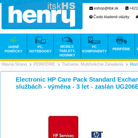
eshop@itsk.sk
+421
Často kladené otázky
MOBILY,
JARNÉ
PC,
PC
PERIFÉRIE
TABLETY,
POMÔCKY
NOTEBOOKY
KOMPONENTY
HODINKY
Hlavná Strana
PERIFÉRIE
Tlačiarne, Multifunkčné Zariadenia
Rozš
>
>
Electronic HP Care Pack Standard Excha
službách - výměna - 3 let - zaslán UG206