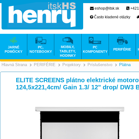
eshop@itsk.sk
+421
Často kladené otázky
MOBILY,
JARNÉ
PC,
PC
PERIFÉRIE
TABLETY,
POMÔCKY
NOTEBOOKY
KOMPONENTY
HODINKY
Hlavná Strana
PERIFÉRIE
Projektory
Príslušenstvo
Plátna
>
>
>
ELITE SCREENS plátno elektrické motorov
124,5x221,4cm/ Gain 1.3/ 12" drop/ DW3