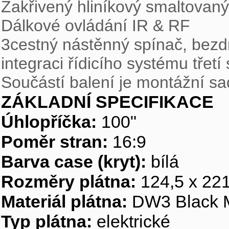
Zakřivený hliníkový smaltovaný 
Dálkové ovládání IR & RF
3cestný nástěnný spínač, bezd
integraci řídicího systému třetí
Součástí balení je montážní sa
ZÁKLADNÍ SPECIFIKACE
Úhlopříčka:
100"
Poměr stran:
16:9
Barva case (kryt):
bílá
Rozměry plátna:
124,5 x 22
Materiál plátna:
DW3 Black 
Typ plátna:
elektrické