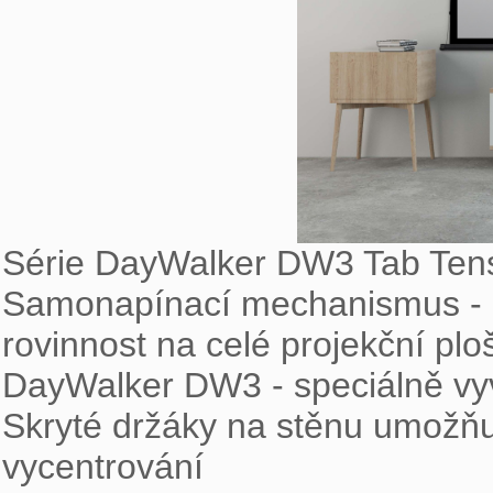
Série DayWalker DW3 Tab Ten
Samonapínací mechanismus - na
rovinnost na celé projekční plo
DayWalker DW3 - speciálně vyv
Skryté držáky na stěnu umožňu
vycentrování