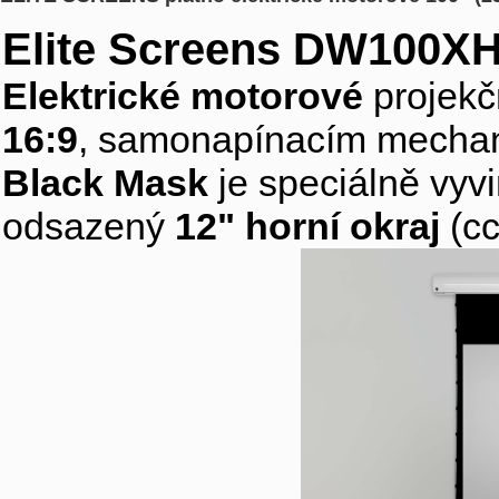
Elite Screens DW100X
Elektrické motorové
projekč
16:9
, samonapínacím mechani
Black Mask
je speciálně vyv
odsazený
12" horní okraj
(cc