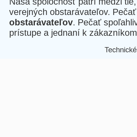
Naša spoločnosť patrí medzi tie
verejných obstarávateľov. Pečať 
obstarávateľov
. Pečať spoľahli
prístupe a jednaní k zákazníkom a
Technické
Â
Â
Â