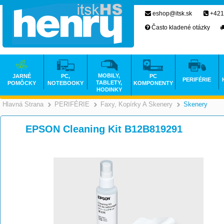
eshop@itsk.sk
+421
Často kladené otázky
MOBILY,
JARNÉ
PC,
PC
PERIFÉRIE
TABLETY,
POMÔCKY
NOTEBOOKY
KOMPONENTY
HODINKY
Hlavná Strana
PERIFÉRIE
Faxy, Kopírky A Skenery
Skenery
>
>
EPSON Cleaning Kit B12B819291