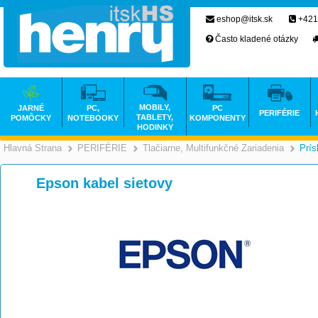
eshop@itsk.sk
+421
Často kladené otázky
MOBILY,
JARNÉ
PC,
PC
PERIFÉRIE
TABLETY,
POMÔCKY
NOTEBOOKY
KOMPONENTY
HODINKY
Hlavná Strana
PERIFÉRIE
Tlačiarne, Multifunkčné Zariadenia
Prís
>
>
Epson kabel sietovy