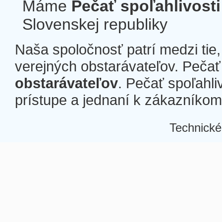
Máme
Pečať spoľahlivosti
Slovenskej republiky
Naša spoločnosť patrí medzi tie
verejných obstarávateľov. Pečať 
obstarávateľov
. Pečať spoľahli
prístupe a jednaní k zákazníkom a
Technické
Â
Â
Â