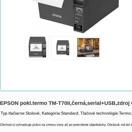
EPSON pokl.termo TM-T70II,černá,serial+USB,zdro
Typ tlačiarne:Stolové; Kategória:Standard; Tlačové technológie:Term
Obchod si vyhradzuje právo na zmenu ceny až po potvrdenie objednávky. Obrázok má len il