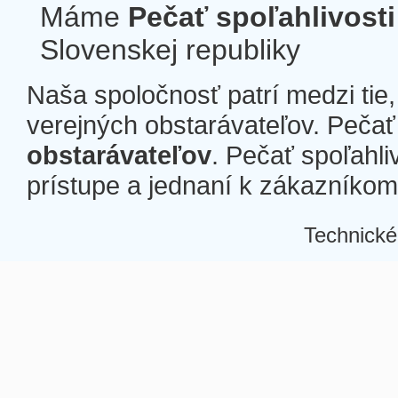
Máme
Pečať spoľahlivosti
Slovenskej republiky
Naša spoločnosť patrí medzi tie
verejných obstarávateľov. Pečať 
obstarávateľov
. Pečať spoľahli
prístupe a jednaní k zákazníkom a
Technické
Â
Â
Â