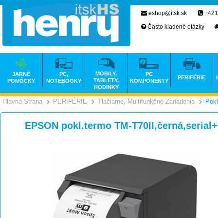
eshop@itsk.sk
+421
Často kladené otázky
MOBILY,
JARNÉ
PC,
PC
PERIFÉRIE
TABLETY,
POMÔCKY
NOTEBOOKY
KOMPONENTY
HODINKY
Hlavná Strana
PERIFÉRIE
Tlačiarne, Multifunkčné Zariadenia
Pokl
>
>
EPSON pokl.termo TM-T70II,černá,serial