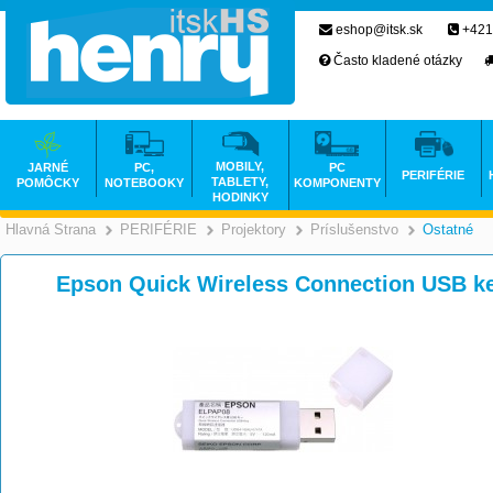
eshop@itsk.sk
+421
Často kladené otázky
MOBILY,
JARNÉ
PC,
PC
PERIFÉRIE
TABLETY,
POMÔCKY
NOTEBOOKY
KOMPONENTY
HODINKY
Hlavná Strana
PERIFÉRIE
Projektory
Príslušenstvo
Ostatné
>
>
>
Epson Quick Wireless Connection USB 