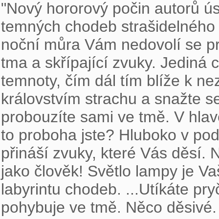
"Nový hororový počin autorů ú
temných chodeb strašidelného 
noční můra Vám nedovolí se pro
tma a skřípající zvuky. Jediná 
temnoty, čím dál tím blíže k ne
královstvím strachu a snažte se
probouzíte sami ve tmě. V hlav
to proboha jste? Hluboko v p
přináší zvuky, které Vás děsí. 
jako člověk! Světlo lampy je V
labyrintu chodeb. ...Utíkáte pr
pohybuje ve tmě. Něco děsivé. 