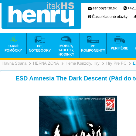
eshop@itsk.sk
+421
Často kladené otázky
MOBILY,
JARNÉ
PC,
PC
PERIFÉRIE
TABLETY,
POMÔCKY
NOTEBOOKY
KOMPONENTY
HODINKY
Hlavná Strana
HERNÁ ZÓNA
Herné Konzoly, Hry
Hry Pre PC
E
>
>
ESD Amnesia The Dark Descent (Pád do 