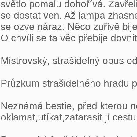
světlo pomalu dohořívá. Zavřeli
se dostat ven. Až lampa zhasne
se ozve náraz. Něco zuřivě bije
O chvíli se ta věc přebije dovni
Mistrovský, strašidelný opus 
Průzkum strašidelného hradu p
Neznámá bestie, před kterou ne
oklamat,utíkat,zatarasit jí cestu
