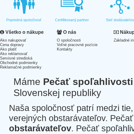
Popredná spoločnosť
Certifikovaný partner
Sieť dodávateľo
Všetko o nákupe
O nás
Nákup 
Ako nakupovať
O spoločnosti
Základné in
Cena dopravy
Voľné pracovné pozície
Ako platiť
Kontakty
Ako reklamovať
Servisné strediská
Obchodné podmienky
Reklamačné podmienky
Máme
Pečať spoľahlivosti
Slovenskej republiky
Naša spoločnosť patrí medzi tie
verejných obstarávateľov. Pečať 
obstarávateľov
. Pečať spoľahli