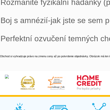
Rozmanité fyzikální hádanky (př
Boj s amnézií-jak jste se sem p
Perfektní ozvučení temných cho
Obchod si vyhradzuje právo na zmenu ceny až po potvrdenie objednávky. Obrázok má len il