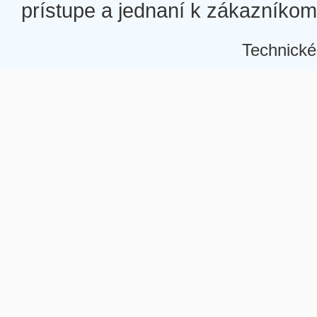
prístupe a jednaní k zákazníkom a
Technické
Â
Â
Â