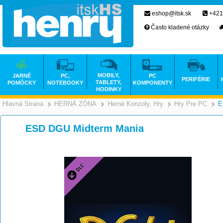
eshop@itsk.sk
+421
Často kladené otázky
MOBILY,
JARNÉ
PC,
PC
PERIFÉRIE
TABLETY,
POMÔCKY
NOTEBOOKY
KOMPONENTY
HODINKY
Hlavná Strana
HERNÁ ZÓNA
Herné Konzoly, Hry
Hry Pre PC
E
>
>
ESD DGU Midterm Mania