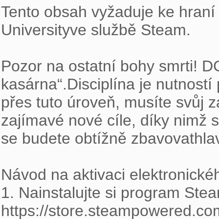
Tento obsah vyžaduje ke hraní 
Universityve službě Steam.

Pozor na ostatní bohy smrti! D
kasárna“.Disciplína je nutností 
přes tuto úroveň, musíte svůj 
zajímavé nové cíle, díky nimž 
se budete obtížně zbavovathlav
Návod na aktivaci elektronickéh
1. Nainstalujte si program Stea
https://store.steampowered.co