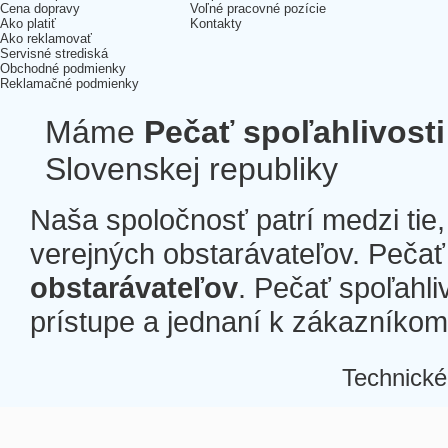
Cena dopravy
Voľné pracovné pozície
Ako platiť
Kontakty
Ako reklamovať
Servisné strediská
Obchodné podmienky
Reklamačné podmienky
Máme
Pečať spoľahlivosti
Slovenskej republiky
Naša spoločnosť patrí medzi tie
verejných obstarávateľov. Pečať 
obstarávateľov
. Pečať spoľahli
prístupe a jednaní k zákazníkom a
Technické
Â
Â
Â