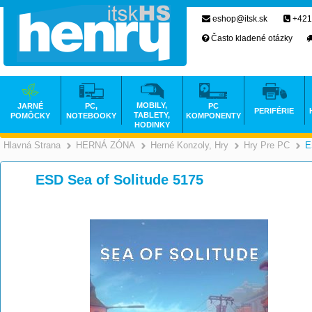
eshop@itsk.sk
+421
Často kladené otázky
MOBILY,
JARNÉ
PC,
PC
PERIFÉRIE
TABLETY,
POMÔCKY
NOTEBOOKY
KOMPONENTY
HODINKY
Hlavná Strana
HERNÁ ZÓNA
Herné Konzoly, Hry
Hry Pre PC
E
>
>
ESD Sea of Solitude 5175