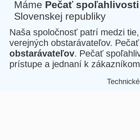
Máme
Pečať spoľahlivosti
Slovenskej republiky
Naša spoločnosť patrí medzi tie
verejných obstarávateľov. Pečať 
obstarávateľov
. Pečať spoľahli
prístupe a jednaní k zákazníkom a
Technické
Â
Â
Â