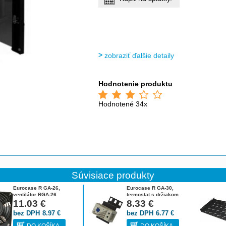
zobraziť ďalšie detaily
Hodnotenie produktu
Hodnotené 34x
Súvisiace produkty
Eurocase R GA-26,
Eurocase R GA-30,
ventilátor RGA-26
termostat s držiakom
11.03
€
RGA-30
8.33
€
bez DPH
8.97
€
bez DPH
6.77
€