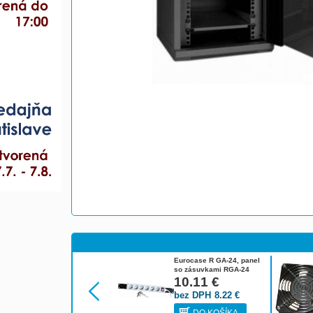
Eurocase R GA-24, panel
so zásuvkami RGA-24
10.11
€
bez DPH
8.22
€