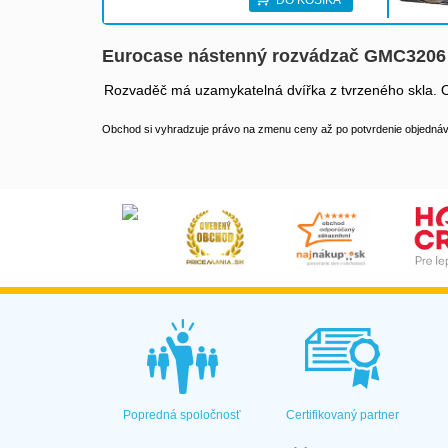
DO KOŠÍKA
Eurocase nástenný rozvádzač GMC3206
Rozvaděč má uzamykatelná dvířka z tvrzeného skla. Od
Obchod si vyhradzuje právo na zmenu ceny až po potvrdenie objednávk
Popredná spoločnosť
Certifikovaný partner