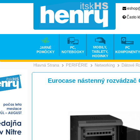
eshop@
Často k
MOBILY,
JARNÉ
PC,
PC
TABLETY,
POMÔCKY
NOTEBOOKY
KOMPONENTY
HODINKY
Hlavná Strana
PERIFÉRIE
Networking
Dátové R
>
>
Eurocase nástenný rozvádzač