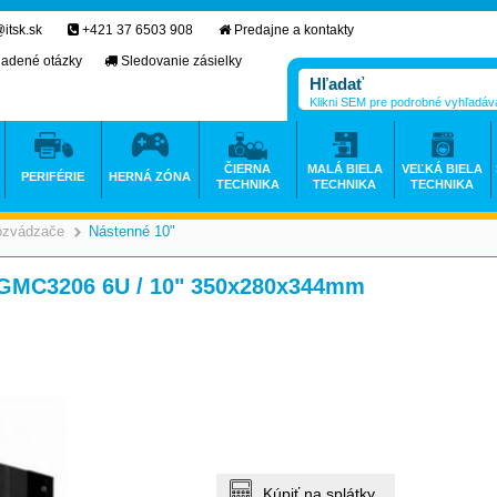
itsk.sk
+421 37 6503 908
Predajne a kontakty
ladené otázky
Sledovanie zásielky
Klikni SEM pre podrobné vyhľadáv
ČIERNA
MALÁ BIELA
VEĽKÁ BIELA
PERIFÉRIE
HERNÁ ZÓNA
TECHNIKA
TECHNIKA
TECHNIKA
ozvádzače
Nástenné 10"
>
>
 GMC3206 6U / 10" 350x280x344mm
Kúpiť na splátky.