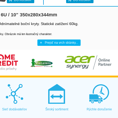
DO KOŠÍKA
DO KOŠÍKA
 6U / 10" 350x280x344mm
nímatelné boční kryty. Statické zatížení 60kg.
y. Obrázok má len ilustračný charakter.
Prejsť na vrch stránky...
Sieť dodávateľov
Široký sortiment
Rýchle doručenie