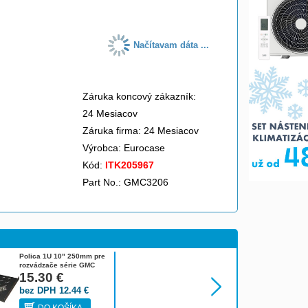
Načítavam dáta ...
Záruka koncový zákazník:
24 Mesiacov
Záruka firma: 24 Mesiacov
Výrobca:
Eurocase
Kód:
ITK205967
Part No.: GMC3206
Polica 1U 10" 250mm pre
rozvádzače série GMC
GA-5-250-10
15.30
€
bez DPH
12.44
€