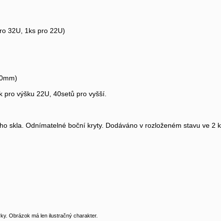
pro 32U, 1ks pro 22U)
800mm)
k pro výšku 22U, 40setů pro vyšší.
ného skla. Odnímatelné boční kryty. Dodáváno v rozloženém stavu ve 2 k
y. Obrázok má len ilustračný charakter.