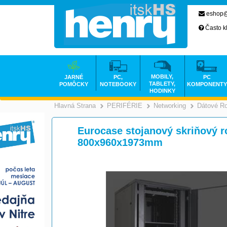
eshop@
Často k
MOBILY,
JARNÉ
PC,
PC
TABLETY,
POMÔCKY
NOTEBOOKY
KOMPONENTY
HODINKY
Hlavná Strana
PERIFÉRIE
Networking
Dátové R
>
>
Eurocase stojanový skriňový r
800x960x1973mm