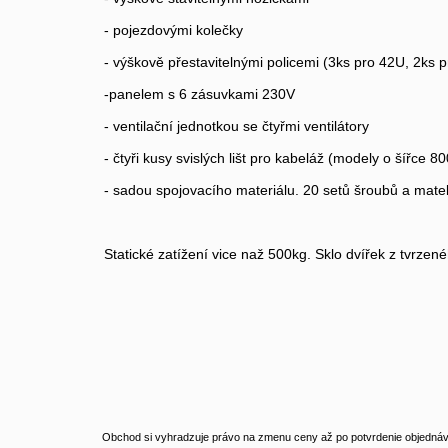
- pojezdovými kolečky
- výškově přestavitelnými policemi (3ks pro 42U, 2ks 
-panelem s 6 zásuvkami 230V
- ventilační jednotkou se čtyřmi ventilátory
- čtyři kusy svislých lišt pro kabeláž (modely o šířce 
- sadou spojovacího materiálu. 20 setů šroubů a mate
Statické zatížení vice naž 500kg. Sklo dvířek z tvrze
Obchod si vyhradzuje právo na zmenu ceny až po potvrdenie objednávk