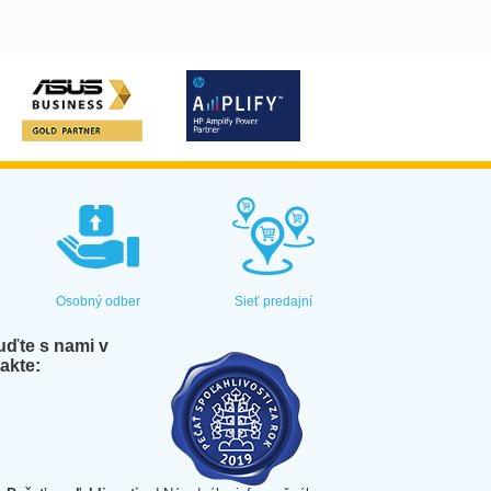
Osobný odber
Sieť predajní
ďte s nami v
akte: