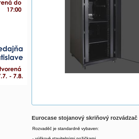
Eurocase stojanový skriňový rozvádza
Rozvaděč je standardně vybaven:
- výškově stavitelnými nožičkami