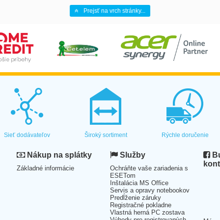
Prejsť na vrch stránky...
Sieť dodávateľov
Široký sortiment
Rýchle doručenie
Nákup na splátky
Služby
Bu
kont
Základné informácie
Ochráňte vaše zariadenia s
ESETom
Inštalácia MS Office
Servis a opravy notebookov
Predĺženie záruky
Registračné pokladne
Vlastná herná PC zostava
Výhody pre registrovaných