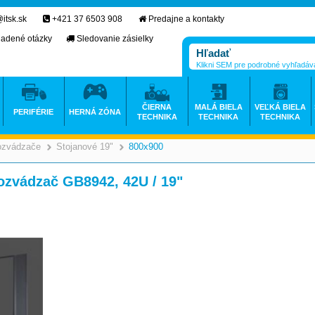
itsk.sk
+421 37 6503 908
Predajne a kontakty
ladené otázky
Sledovanie zásielky
Klikni SEM pre podrobné vyhľadáv
ČIERNA
MALÁ BIELA
VEĽKÁ BIELA
PERIFÉRIE
HERNÁ ZÓNA
TECHNIKA
TECHNIKA
TECHNIKA
ozvádzače
Stojanové 19"
800x900
>
>
>
ozvádzač GB8942, 42U / 19"