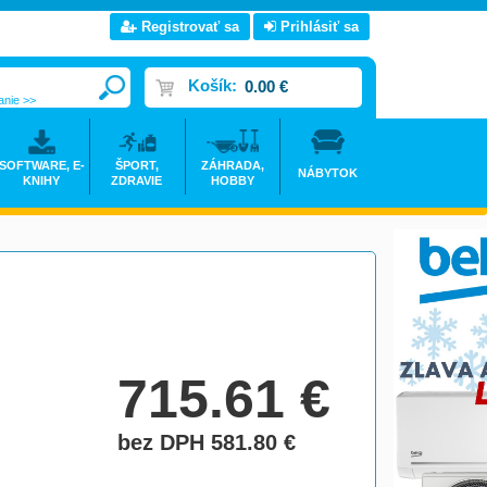
Registrovať sa
Prihlásiť sa
Košík:
0.00 €
anie >>
SOFTWARE, E-
ŠPORT,
ZÁHRADA,
NÁBYTOK
KNIHY
ZDRAVIE
HOBBY
715.61
€
bez DPH 581.80
€