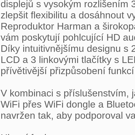
displejů s vysokým rozlišením 32
zlepšit flexibilitu a dosáhnout v
Reproduktor Harman a širokop
vám poskytují pohlcující HD aud
Díky intuitivnějšímu designu 
LCD a 3 linkovými tlačítky s LE
přívětivější přizpůsobení funkcí.
V kombinaci s příslušenstvím, 
WiFi přes WiFi dongle a Bluetoo
navržen tak, aby podporoval vaši 