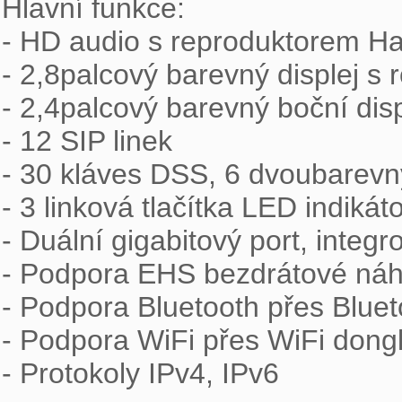
Hlavní funkce:

- HD audio s reproduktorem H
- 2,8palcový barevný displej s 
- 2,4palcový barevný boční disp
- 12 SIP linek

- 30 kláves DSS, 6 dvoubarevný
- 3 linková tlačítka LED indikát
- Duální gigabitový port, integ
- Podpora EHS bezdrátové náhl
- Podpora Bluetooth přes Bluet
- Podpora WiFi přes WiFi dongl
- Protokoly IPv4, IPv6