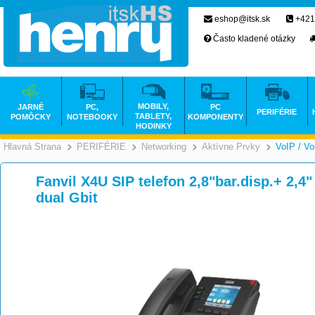
eshop@itsk.sk
+421
Často kladené otázky
MOBILY,
JARNÉ
PC,
PC
PERIFÉRIE
TABLETY,
POMÔCKY
NOTEBOOKY
KOMPONENTY
HODINKY
Hlavná Strana
PERIFÉRIE
Networking
Aktívne Prvky
VoIP / Vo
>
>
>
Fanvil X4U SIP telefon 2,8"bar.disp.+ 2,4" d
dual Gbit