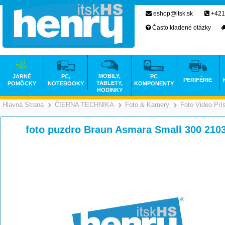
eshop@itsk.sk
+421
Často kladené otázky
MOBILY,
JARNÉ
PC,
PC
PERIFÉRIE
TABLETY,
POMÔCKY
NOTEBOOKY
KOMPONENTY
HODINKY
Hlavná Strana
ČIERNA TECHNIKA
Foto & Kamery
Foto Video Prí
>
>
foto puzdro Braun Asmara Small 300 210