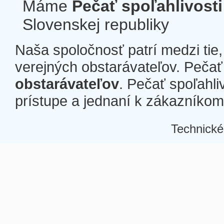
Máme
Pečať spoľahlivosti
Slovenskej republiky
Naša spoločnosť patrí medzi tie
verejných obstarávateľov. Pečať 
obstarávateľov
. Pečať spoľahli
prístupe a jednaní k zákazníkom a
Technické
Â
Â
Â