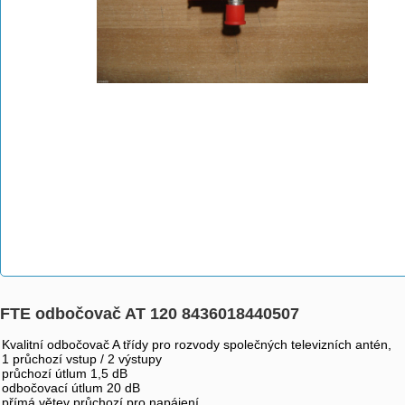
FTE odbočovač AT 120 8436018440507
Kvalitní odbočovač A třídy pro rozvody společných televizních antén,
1 průchozí vstup / 2 výstupy
průchozí útlum 1,5 dB
odbočovací útlum 20 dB
přímá větev průchozí pro napájení