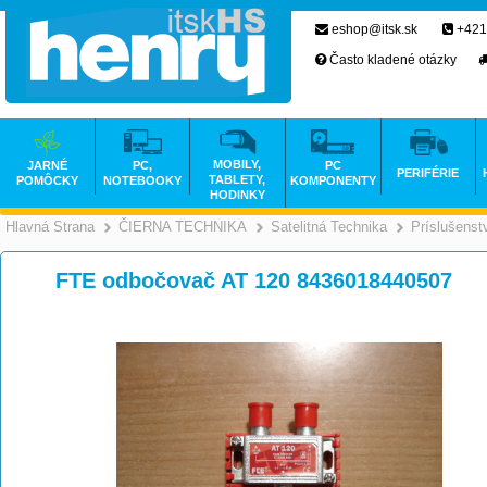
eshop@itsk.sk
+421
Často kladené otázky
MOBILY,
JARNÉ
PC,
PC
PERIFÉRIE
TABLETY,
POMÔCKY
NOTEBOOKY
KOMPONENTY
HODINKY
Hlavná Strana
ČIERNA TECHNIKA
Satelitná Technika
Príslušenst
>
>
FTE odbočovač AT 120 8436018440507