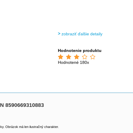
zobraziť ďalšie detaily
Hodnotenie produktu
Hodnotené 180x
NN 8590669310883
y. Obrázok má len ilustračný charakter.