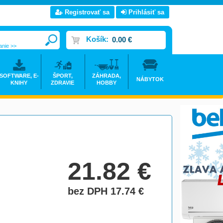
Registrovať sa
Prihlásiť sa
Košík:
0.00 €
anie >>
SOFTWARE, E-
ŠPORT,
ZÁHRADA,
NÁBYTOK
KNIHY
ZDRAVIE
HOBBY
21.82
€
bez DPH 17.74
€
do košíka