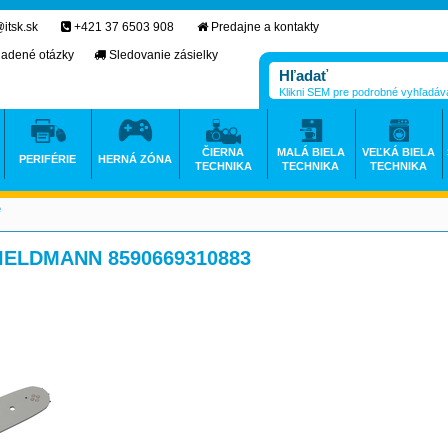
itsk.sk
+421 37 6503 908
Predajne a kontakty
ladené otázky
Sledovanie zásielky
Klikni SEM pre podrobné vyhľadáv
ČIERNA
MALÁ BIELA
VEĽKÁ BIELA
PERIFÉRIE
HERNÁ ZÓNA
TECHNIKA
TECHNIKA
TECHNIKA
e
>
 FIELDMANN 8590669310883