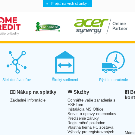
Prejsť na vrch stránky...
Sieť dodávateľov
Široký sortiment
Rýchle doručenie
Nákup na splátky
Služby
Bu
kont
Základné informácie
Ochráňte vaše zariadenia s
ESETom
Inštalácia MS Office
Servis a opravy notebookov
Predĺženie záruky
Registračné pokladne
Vlastná herná PC zostava
Výhody pre registrovaných
Mám