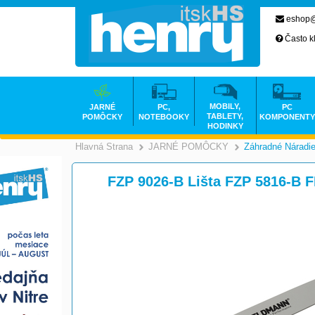
eshop@
Často k
MOBILY,
JARNÉ
PC,
PC
TABLETY,
POMÔCKY
NOTEBOOKY
KOMPONENTY
HODINKY
Hlavná Strana
JARNÉ POMÔCKY
Záhradné Náradi
>
FZP 9026-B Lišta FZP 5816-B