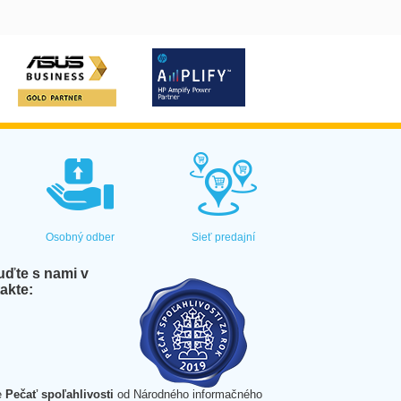
Osobný odber
Sieť predajní
ďte s nami v
akte:
e
Pečať spoľahlivosti
od Národného informačného