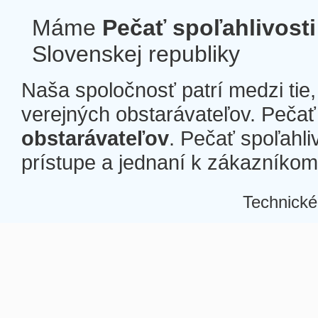
Máme
Pečať spoľahlivosti
Slovenskej republiky
Naša spoločnosť patrí medzi tie
verejných obstarávateľov. Pečať 
obstarávateľov
. Pečať spoľahli
prístupe a jednaní k zákazníkom a
Technické
Â
Â
Â