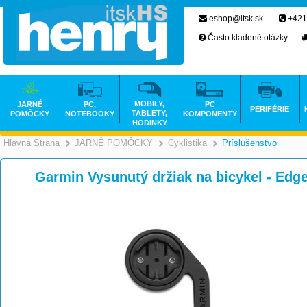
eshop@itsk.sk
+421
Často kladené otázky
MOBILY,
JARNÉ
PC,
PC
PERIFÉRIE
TABLETY,
POMÔCKY
NOTEBOOKY
KOMPONENTY
HODINKY
Hlavná Strana
JARNÉ POMÔCKY
Cyklistika
Príslušenstvo
>
>
>
Garmin Vysunutý držiak na bicykel - Edge