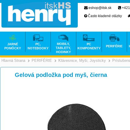
eshop@itsk.sk
+421
Často kladené otázky
MOBILY,
JARNÉ
PC,
PC
PERIFÉRIE
TABLETY,
POMÔCKY
NOTEBOOKY
KOMPONENTY
HODINKY
Hlavná Strana
PERIFÉRIE
Klávesnice, Myši, Joysticky
Príslušen
>
>
Gelová podložka pod myš, čierna