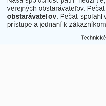
Naša spoločnosť patrí medzi tie
verejných obstarávateľov. Pečať 
obstarávateľov
. Pečať spoľahli
prístupe a jednaní k zákazníkom a
Technické
Â
Â
Â