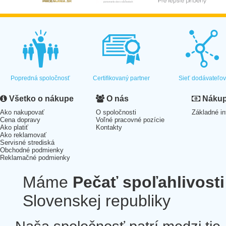
Popredná spoločnosť
Certifikovaný partner
Sieť dodávateľo
Všetko o nákupe
O nás
Nákup 
Ako nakupovať
O spoločnosti
Základné in
Cena dopravy
Voľné pracovné pozície
Ako platiť
Kontakty
Ako reklamovať
Servisné strediská
Obchodné podmienky
Reklamačné podmienky
Máme
Pečať spoľahlivosti
Slovenskej republiky