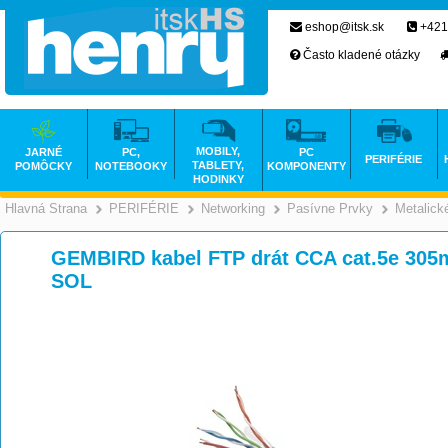
eshop@itsk.sk
+421
Často kladené otázky
MOBILY,
JARNÉ
PC,
PC
PERIFÉRIE
TABLETY,
POMÔCKY
NOTEBOOKY
KOMPONENTY
HODINKY
Hlavná Strana
PERIFÉRIE
Networking
Pasívne Prvky
Metalick
>
>
>
GEMBIRD kabel FTP drát CCA cat.5e 30
SOL