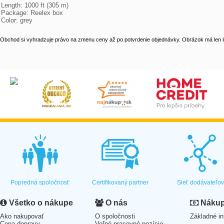
Length: 1000 ft (305 m)

Package: Reelex box

Color: grey
Obchod si vyhradzuje právo na zmenu ceny až po potvrdenie objednávky. Obrázok má len il
Popredná spoločnosť
Certifikovaný partner
Sieť dodávateľo
Všetko o nákupe
O nás
Nákup 
Ako nakupovať
O spoločnosti
Základné in
Cena dopravy
Voľné pracovné pozície