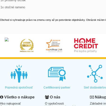
1x prísavný držiak
1x otočné rameno
Obchod si vyhradzuje právo na zmenu ceny až po potvrdenie objednávky. Obrázok má len il
Popredná spoločnosť
Certifikovaný partner
Sieť dodávateľo
Všetko o nákupe
O nás
Nákup 
Ako nakupovať
O spoločnosti
Základné in