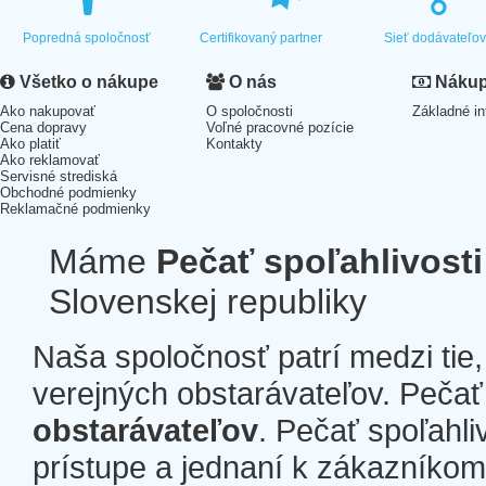
Popredná spoločnosť
Certifikovaný partner
Sieť dodávateľo
Všetko o nákupe
O nás
Nákup 
Ako nakupovať
O spoločnosti
Základné in
Cena dopravy
Voľné pracovné pozície
Ako platiť
Kontakty
Ako reklamovať
Servisné strediská
Obchodné podmienky
Reklamačné podmienky
Máme
Pečať spoľahlivosti
Slovenskej republiky
Naša spoločnosť patrí medzi tie
verejných obstarávateľov. Pečať 
obstarávateľov
. Pečať spoľahli
prístupe a jednaní k zákazníkom a