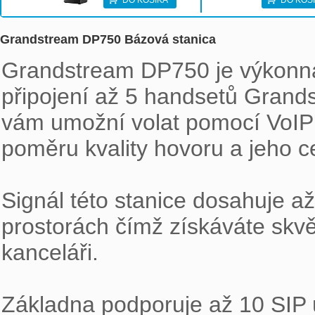
DO KOŠÍKA
DO KOŠ
Grandstream DP750 Bázová stanica
Grandstream DP750 je výkonná 
připojení až 5 handsetů Grand
vám umožní volat pomocí VoIP t
poměru kvality hovoru a jeho ce
Signál této stanice dosahuje a
prostorách čímž získáváte skvě
kanceláři.

Základna podporuje až 10 SIP 