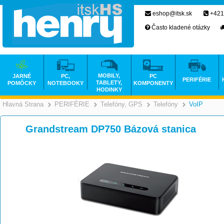
eshop@itsk.sk
+421
Často kladené otázky
MOBILY,
JARNÉ
PC,
PC
PERIFÉRIE
TABLETY,
POMÔCKY
NOTEBOOKY
KOMPONENTY
HODINKY
Hlavná Strana
PERIFÉRIE
Telefóny, GPS
Telefóny
VoIP
>
>
>
Grandstream DP750 Bázová stanica