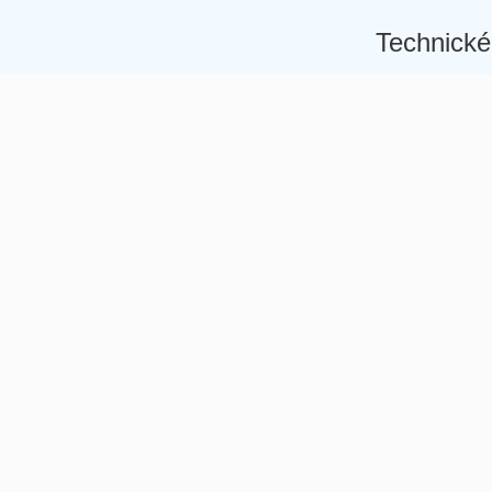
Technické
Â
Â
Â